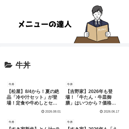
牛丼
牛丼
牛丼
【松屋】8/4から！夏の絶
【吉野家】2026年も登
品「冷や汁セット」が登
場！「牛たん・牛皿御
場！定食や牛めしとセッ
膳」はいつから？価格や
トでお得に食べられる！
おすすめトッピングも紹
2026.08.01
2026.06.17
介！
牛丼
牛丼