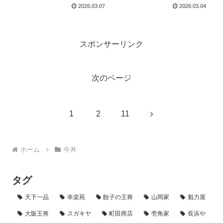
日登場。クーポンでお得
ーと割引額まとめ！
2026.03.07
2026.03.04
にガッツリ！
スポンサーリンク
次のページ
次
1
2
11
へ
ホーム
牛丼
タグ
天下一品
幸楽苑
餃子の王将
山岡家
魁力屋
大阪王将
スガキヤ
町田商店
壱角家
長浜や