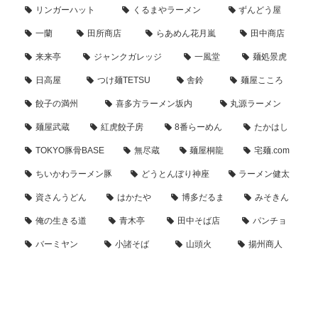
リンガーハット
くるまやラーメン
ずんどう屋
一蘭
田所商店
らあめん花月嵐
田中商店
来来亭
ジャンクガレッジ
一風堂
麺処景虎
日高屋
つけ麺TETSU
舎鈴
麺屋こころ
餃子の満州
喜多方ラーメン坂内
丸源ラーメン
麺屋武蔵
紅虎餃子房
8番らーめん
たかはし
TOKYO豚骨BASE
無尽蔵
麺屋桐龍
宅麺.com
ちいかわラーメン豚
どうとんぼり神座
ラーメン健太
資さんうどん
はかたや
博多だるま
みそきん
俺の生きる道
青木亭
田中そば店
パンチョ
バーミヤン
小諸そば
山頭火
揚州商人