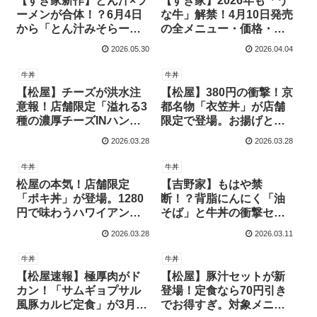
【すき家新作】とん汁×ラ
【すき家】2026年も「う
ーメンが合体！？6月4日
な牛」解禁！4月10日発売
から「とん汁みそらーめ
の全メニュー・価格・こ
ん」が新登場！
だわりを徹底紹介！
2026.05.30
2026.04.04
牛丼
牛丼
【松屋】チーズが洪水注
【松屋】380円の衝撃！京
意報！店舗限定「溢れる3
都名物「衣笠丼」が店舗
種の濃厚チーズINハンバ
限定で登場。お揚げと卵
ーグ定食」を実食レポー
の優しい味わいをレポ
2026.03.28
2026.03.28
ト！
牛丼
牛丼
松屋の本気！店舗限定
【吉野家】もはや禁
「ポキ丼」が登場。1280
断！？背脂にんにく「油
円で味わうハワイアン海
そば」と牛丼の衝撃セッ
鮮丼が贅沢すぎる！
トが3月12日解禁！
2026.03.28
2026.03.11
牛丼
牛丼
【松屋速報】極厚肉がド
【松屋】豚汁セットが新
カン！「サムギョプサル
登場！定食なら70円引き
風豚カルビ定食」が3月10
でお得すぎ。対象メニュ