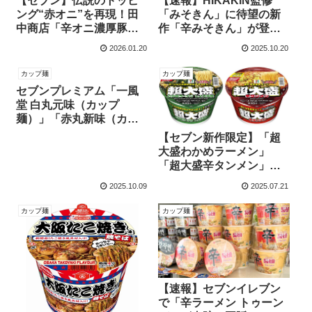
【セブン】伝説のトッピ
【速報】HIKAKIN監修
ング“赤オニ”を再現！田
「みそきん」に待望の新
中商店「辛オニ濃厚豚
作「辛みそきん」が登
骨」が本日発売！
場！発売日・販売店舗
2026.01.20
2025.10.20
は？
カップ麺
カップ麺
セブンプレミアム「一風
堂 白丸元味（カップ
麺）」「赤丸新味（カッ
プメシ）」を徹底解説！
【セブン新作限定】「超
大盛わかめラーメン」
「超大盛辛タンメン」が
コスパ最強！
2025.10.09
2025.07.21
カップ麺
カップ麺
【速報】セブンイレブン
で「辛ラーメン トゥーン