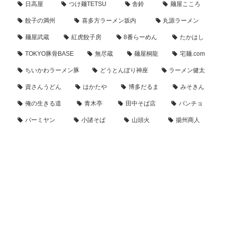
日高屋
つけ麺TETSU
舎鈴
麺屋こころ
餃子の満州
喜多方ラーメン坂内
丸源ラーメン
麺屋武蔵
紅虎餃子房
8番らーめん
たかはし
TOKYO豚骨BASE
無尽蔵
麺屋桐龍
宅麺.com
ちいかわラーメン豚
どうとんぼり神座
ラーメン健太
資さんうどん
はかたや
博多だるま
みそきん
俺の生きる道
青木亭
田中そば店
パンチョ
バーミヤン
小諸そば
山頭火
揚州商人