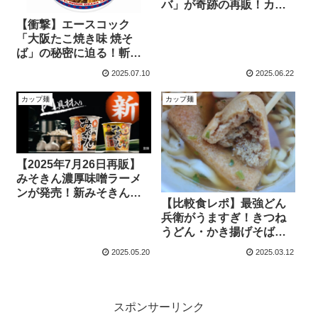
バ」が奇跡の再販！カム
ジャ麺カップと同時発
【衝撃】エースコック
売！
「大阪たこ焼き味 焼そ
ば」の秘密に迫る！斬新
カップ麺を徹底解剖！
2025.07.10
2025.06.22
カップ麺
カップ麺
【2025年7月26日再販】
みそきん濃厚味噌ラーメ
ンが発売！新みそきんは
【比較食レポ】最強どん
いつからどこで買える？
兵衛がうますぎ！きつね
うどん・かき揚げそば・
カレーうどん値段・口コ
2025.05.20
2025.03.12
ミまとめ！
スポンサーリンク