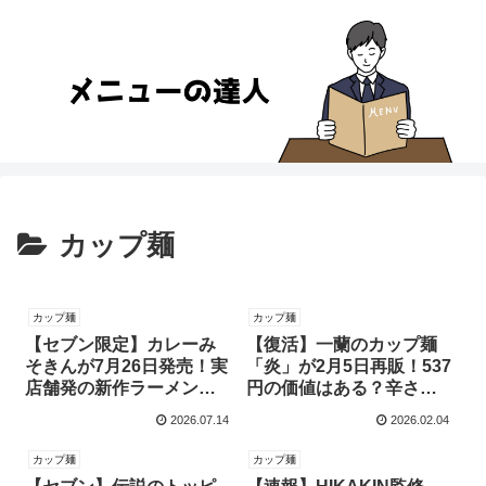
カップ麺
カップ麺
カップ麺
【セブン限定】カレーみ
【復活】一蘭のカップ麺
そきんが7月26日発売！実
「炎」が2月5日再販！537
店舗発の新作ラーメン情
円の価値はある？辛さと
報まとめ！
旨みの秘密を徹底解説！
2026.07.14
2026.02.04
カップ麺
カップ麺