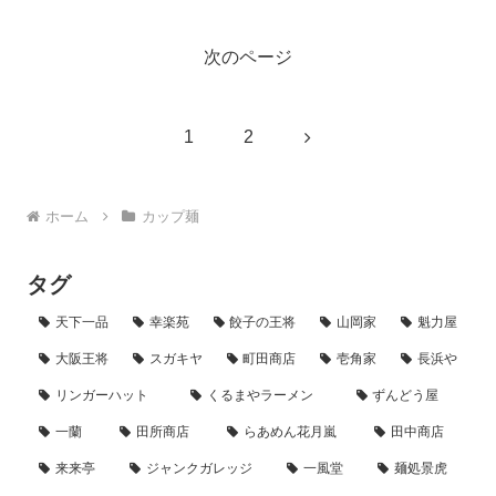
次のページ
次
1
2
へ
ホーム
カップ麺
タグ
天下一品
幸楽苑
餃子の王将
山岡家
魁力屋
大阪王将
スガキヤ
町田商店
壱角家
長浜や
リンガーハット
くるまやラーメン
ずんどう屋
一蘭
田所商店
らあめん花月嵐
田中商店
来来亭
ジャンクガレッジ
一風堂
麺処景虎