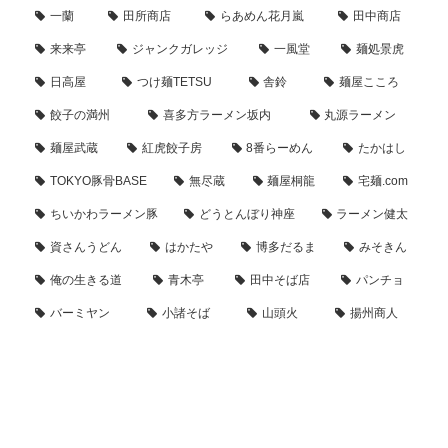
一蘭
田所商店
らあめん花月嵐
田中商店
来来亭
ジャンクガレッジ
一風堂
麺処景虎
日高屋
つけ麺TETSU
舎鈴
麺屋こころ
餃子の満州
喜多方ラーメン坂内
丸源ラーメン
麺屋武蔵
紅虎餃子房
8番らーめん
たかはし
TOKYO豚骨BASE
無尽蔵
麺屋桐龍
宅麺.com
ちいかわラーメン豚
どうとんぼり神座
ラーメン健太
資さんうどん
はかたや
博多だるま
みそきん
俺の生きる道
青木亭
田中そば店
パンチョ
バーミヤン
小諸そば
山頭火
揚州商人