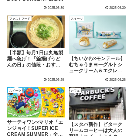
限されました！
1876kcal、668gの横綱
2025.06.30
2025.06.30
級！
ファストフード
スイーツ
【半額】毎月1日は丸亀製
【ちいかわ×モンテール】
麺へ急げ！「釜揚げうど
むちゃうまヨーグルトシ
んの日」の値段・おすす
ュークリーム＆エクレア
めの食べ方を徹底解説！
の魅力！どこで買える
2025.06.29
2025.06.28
の？
スイーツ
カフェ
サーティワン×マリオ「エ
【スタバ新作】ビターク
ンジョイ！SUPER ICE
リームコーヒーは大人の
CREAM SUMMER」全貌