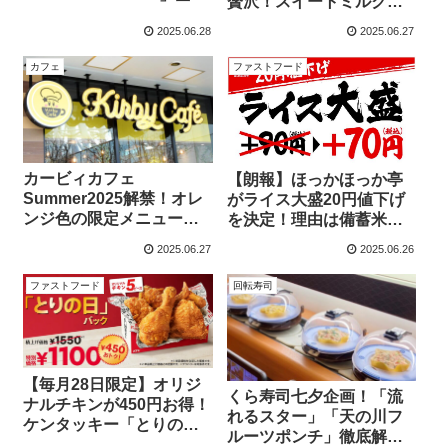
贅沢！スイートミルクコ
公開！限定フレーバーか
ーヒーとの違いを深堀
2025.06.28
2025.06.27
ら特典まで全部見せ！
り！
カフェ
ファストフード
カービィカフェ
【朗報】ほっかほっか亭
Summer2025解禁！オレ
がライス大盛20円値下げ
ンジ色の限定メニュー・
を決定！理由は備蓄米調
値段＆グッズを徹底解
達なの？
2025.06.27
2025.06.26
説！
ファストフード
回転寿司
【毎月28日限定】オリジ
くら寿司七夕企画！「流
ナルチキンが450円お得！
れるスター」「天の川フ
ケンタッキー「とりの日
ルーツポンチ」徹底解
パック」を徹底解説！