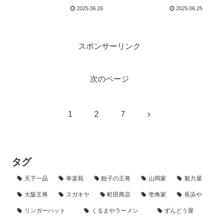
説！全メニュー・値段ま
2025.06.26
2025.06.25
とめ！
スポンサーリンク
次のページ
次
1
2
7
へ
タグ
天下一品
幸楽苑
餃子の王将
山岡家
魁力屋
大阪王将
スガキヤ
町田商店
壱角家
長浜や
リンガーハット
くるまやラーメン
ずんどう屋