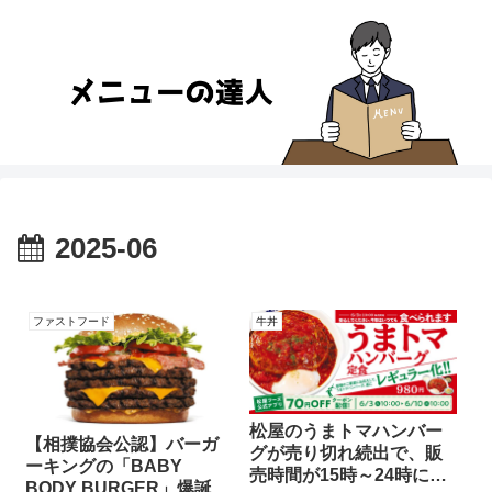
2025-06
ファストフード
牛丼
松屋のうまトマハンバー
【相撲協会公認】バーガ
グが売り切れ続出で、販
ーキングの「BABY
売時間が15時～24時に制
BODY BURGER」爆誕！