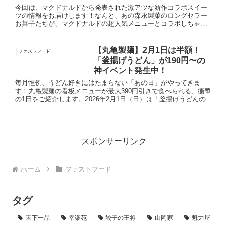
今回は、マクドナルドから発表された激アツな新作コラボスイー
ツの情報をお届けします！なんと、あの森永製菓のロングセラー
お菓子たちが、マクドナルドの超人気メニューとコラボしちゃい
ます。発売期間は7月15日（水）〜8月中旬までの期間限定。気に
なる...
【丸亀製麺】2月1日は半額！
ファストフード
「釜揚げうどん」が190円〜の
神イベント発生中！
毎月恒例、うどん好きにはたまらない「あの日」がやってきま
す！丸亀製麺の看板メニューが最大390円引きで食べられる、衝撃
の1日をご紹介します。2026年2月1日（日）は「釜揚げうどんの
日」！丸亀製麺では、毎月1日を「釜揚げうどんの日」として、...
スポンサーリンク
ホーム
ファストフード
タグ
天下一品
幸楽苑
餃子の王将
山岡家
魁力屋