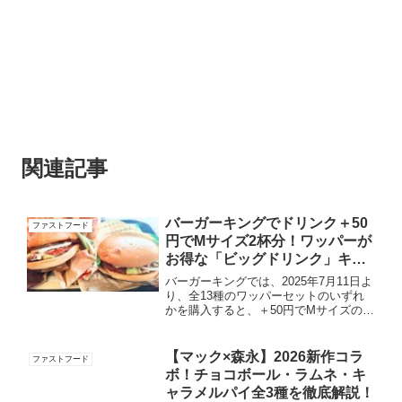
関連記事
バーガーキングでドリンク＋50
ファストフード
円でMサイズ2杯分！ワッパーが
お得な「ビッグドリンク」キャ
ンペーン徹底解説！
バーガーキングでは、2025年7月11日よ
り、全13種のワッパーセットのいずれ
かを購入すると、＋50円でMサイズの2
杯分の「ビッグドリンク」に変更ができ
るキャンペーンを期間・数量限定で開催
されます。キャンペーン詳細引用：バー
【マック×森永】2026新作コラ
ファストフード
ガーキング公式H...
ボ！チョコボール・ラムネ・キ
ャラメルパイ全3種を徹底解説！