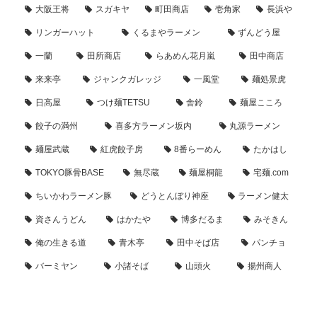
大阪王将
スガキヤ
町田商店
壱角家
長浜や
リンガーハット
くるまやラーメン
ずんどう屋
一蘭
田所商店
らあめん花月嵐
田中商店
来来亭
ジャンクガレッジ
一風堂
麺処景虎
日高屋
つけ麺TETSU
舎鈴
麺屋こころ
餃子の満州
喜多方ラーメン坂内
丸源ラーメン
麺屋武蔵
紅虎餃子房
8番らーめん
たかはし
TOKYO豚骨BASE
無尽蔵
麺屋桐龍
宅麺.com
ちいかわラーメン豚
どうとんぼり神座
ラーメン健太
資さんうどん
はかたや
博多だるま
みそきん
俺の生きる道
青木亭
田中そば店
パンチョ
バーミヤン
小諸そば
山頭火
揚州商人