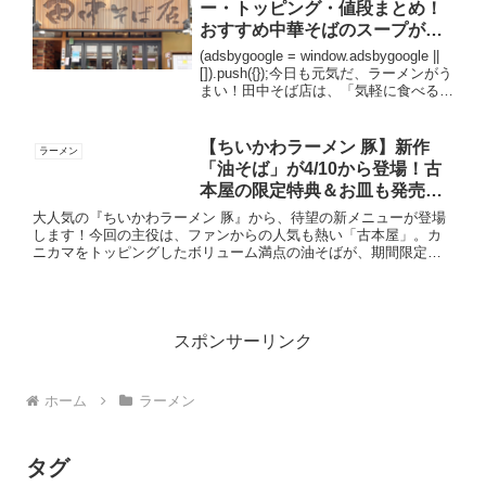
ー・トッピング・値段まとめ！
おすすめ中華そばのスープがう
まい！
(adsbygoogle = window.adsbygoogle ||
[]).push({});今日も元気だ、ラーメンがう
まい！田中そば店は、「気軽に食べる田
舎のラーメン」をイメージした人気ラー
メン店です。喜多方ラーメンのような透
き通っ...
【ちいかわラーメン 豚】新作
ラーメン
「油そば」が4/10から登場！古
本屋の限定特典＆お皿も発売決
定！
大人気の『ちいかわラーメン 豚』から、待望の新メニューが登場
します！今回の主役は、ファンからの人気も熱い「古本屋」。カ
ニカマをトッピングしたボリューム満点の油そばが、期間限定で
国内5店舗にやってきます。ノベルティや新作グッズの情報も併せ
て、...
スポンサーリンク
ホーム
ラーメン
タグ