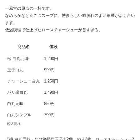
一風堂の原点の一杯です。
なめらかなとんこつスープに、博多らしい歯切れのよい細麺がよく合い
ます。
低温調理で仕上げたロースチャーシューが旨すぎる。
商品名
値段
極 白丸元味
1,290円
玉子白丸
990円
チャーシュー白丸
1,250円
バリ盛白丸
1,490円
白丸元味
850円
白丸シンプル
790円
税込価格
「極 白丸元味」には半熟塩玉子1/2個、のり2枚、ロースチャーシュー2