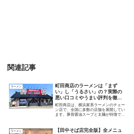
関連記事
町田商店のラーメンは「まず
ラーメン
い」し「うるさい」の？実際の
悪い口コミやうまい評判を徹底
調査！
町田商店は、横浜家系ラーメンのチェー
ン店で、全国に多数の店舗を展開してい
ます。豚骨醤油スープと太麺が特徴で、
クリーミーな濃厚スープが人気のラーメ
ン屋です。町田商店ではラーメンの味だ
けではなく、店内の雰囲気や接客にも力
【田中そば店完全版】全メニュ
ラーメン
を入れていて、活気のある...