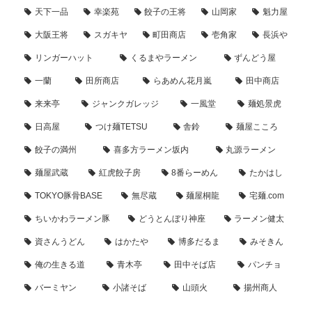
天下一品
幸楽苑
餃子の王将
山岡家
魁力屋
大阪王将
スガキヤ
町田商店
壱角家
長浜や
リンガーハット
くるまやラーメン
ずんどう屋
一蘭
田所商店
らあめん花月嵐
田中商店
来来亭
ジャンクガレッジ
一風堂
麺処景虎
日高屋
つけ麺TETSU
舎鈴
麺屋こころ
餃子の満州
喜多方ラーメン坂内
丸源ラーメン
麺屋武蔵
紅虎餃子房
8番らーめん
たかはし
TOKYO豚骨BASE
無尽蔵
麺屋桐龍
宅麺.com
ちいかわラーメン豚
どうとんぼり神座
ラーメン健太
資さんうどん
はかたや
博多だるま
みそきん
俺の生きる道
青木亭
田中そば店
パンチョ
バーミヤン
小諸そば
山頭火
揚州商人