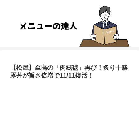
【松屋】至高の「肉絨毯」再び！炙り十勝
豚丼が旨さ倍増で11/11復活！