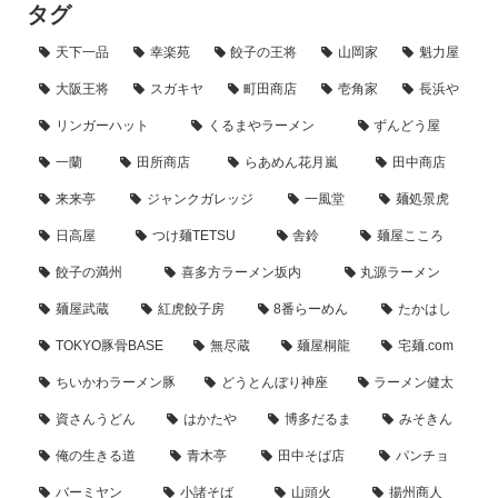
タグ
天下一品
幸楽苑
餃子の王将
山岡家
魁力屋
大阪王将
スガキヤ
町田商店
壱角家
長浜や
リンガーハット
くるまやラーメン
ずんどう屋
一蘭
田所商店
らあめん花月嵐
田中商店
来来亭
ジャンクガレッジ
一風堂
麺処景虎
日高屋
つけ麺TETSU
舎鈴
麺屋こころ
餃子の満州
喜多方ラーメン坂内
丸源ラーメン
麺屋武蔵
紅虎餃子房
8番らーめん
たかはし
TOKYO豚骨BASE
無尽蔵
麺屋桐龍
宅麺.com
ちいかわラーメン豚
どうとんぼり神座
ラーメン健太
資さんうどん
はかたや
博多だるま
みそきん
俺の生きる道
青木亭
田中そば店
パンチョ
バーミヤン
小諸そば
山頭火
揚州商人