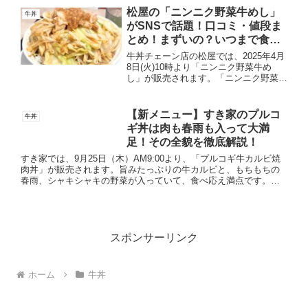
アレンジしたメニューです。鶏肉スパイ
松屋の「ニンニク野菜牛めし」
牛丼
スとチリソースを絡め...
がSNSで話題！口コミ・値段ま
とめ！まずいの？いつまで食べ
れる？
牛丼チェーン店の松屋では、2025年4月
8日(火)10時より「ニンニク野菜牛め
し」が販売されます。「ニンニク野菜牛
めし」とは、野菜多め、超味濃いめ、に
んにく強めが特徴の「インスパイア系松
郎牛めし」のことです。シャキシャキ食
【新メニュー】すき家のプルコ
牛丼
感のキャベツともや...
ギ丼は肉も春雨も入って大満
足！その全貌を徹底解説！
すき家では、9月25日（木）AM9:00より、「プルコギ牛カルビ焼
肉丼」が販売されます。旨みたっぷりの牛カルビと、もちもちの
春雨、シャキシャキの野菜が入っていて、食べ応え満点です。温
泉卵、チーズ、海苔といったトッピングのバリエーションが豊
富...
スポンサーリンク
ホーム
牛丼