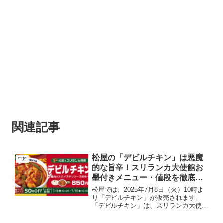
関連記事
松屋の「デビルチキン」は悪魔
牛丼
的な旨辛！スリランカ大使館お
墨付きメニュー・値段を徹底解
説！
松屋では、2025年7月8日（火）10時よ
り「デビルチキン」が販売されます。
「デビルチキン」は、スリランカ大使館
とのコラボレーションによって開発され
た、本格的なスリランカ料理を松屋流に