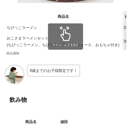
商品名
値
ちびっこラーメン
200
おこさまラーメンセット
380
(ちびっこラーメン、ちびっこデザート、ジュース、おもちゃ付き)
スクロールできます
税込価格
8歳までのお子様限定です！
飲み物
商品名
値段