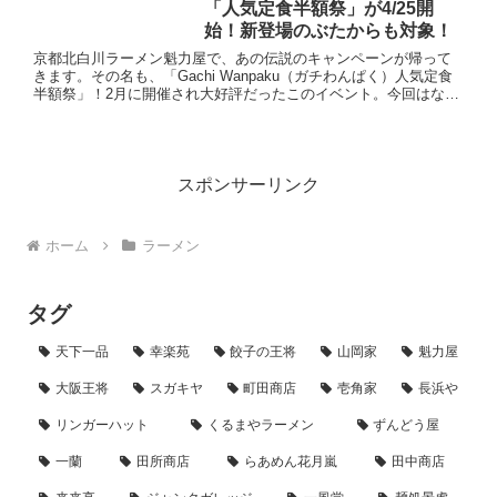
「人気定食半額祭」が4/25開
始！新登場のぶたからも対象！
京都北白川ラーメン魁力屋で、あの伝説のキャンペーンが帰って
きます。その名も、「Gachi Wanpaku（ガチわんぱく）人気定食
半額祭」！2月に開催され大好評だったこのイベント。今回はなん
と、パワーアップしてゴールデンウィークを直撃します。...
スポンサーリンク
ホーム
ラーメン
タグ
天下一品
幸楽苑
餃子の王将
山岡家
魁力屋
大阪王将
スガキヤ
町田商店
壱角家
長浜や
リンガーハット
くるまやラーメン
ずんどう屋
一蘭
田所商店
らあめん花月嵐
田中商店