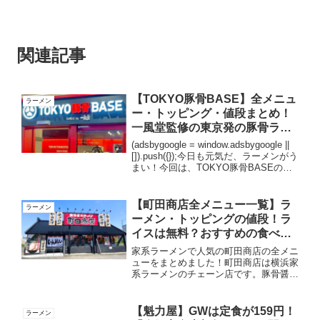
関連記事
【TOKYO豚骨BASE】全メニュ
ラーメン
ー・トッピング・値段まとめ！
一風堂監修の東京発の豚骨ラー
メン！
(adsbygoogle = window.adsbygoogle ||
[]).push({});今日も元気だ、ラーメンがう
まい！今回は、TOKYO豚骨BASEの全
メニューをまとめました。TOKYO豚骨
BASEはJR東日本フーズが運営して...
【町田商店全メニュー一覧】ラ
ラーメン
ーメン・トッピングの値段！ラ
イスは無料？おすすめの食べ方
を紹介！
家系ラーメンで人気の町田商店の全メニ
ューをまとめました！町田商店は横浜家
系ラーメンのチェーン店です。豚骨醤油
のスープにモチモチ食感のストレートの
中太麺が特徴です。トッピングのチャー
シュー・ほうれん草・のりがラーメンと
【魁力屋】GWは定食が159円！
ラーメン
の相性が抜群なので、一度...