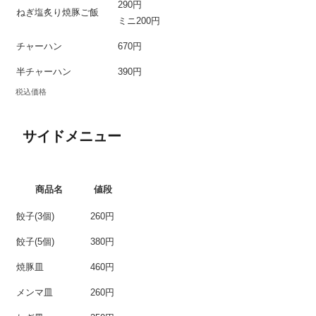
290円
ねぎ塩炙り焼豚ご飯
ミニ200円
チャーハン
670円
半チャーハン
390円
税込価格
サイドメニュー
商品名
値段
餃子(3個)
260円
餃子(5個)
380円
焼豚皿
460円
メンマ皿
260円