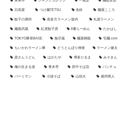
来来亭
ジャンクガレッジ
一風堂
麺処景虎
日高屋
つけ麺TETSU
舎鈴
麺屋こころ
餃子の満州
喜多方ラーメン坂内
丸源ラーメン
麺屋武蔵
紅虎餃子房
8番らーめん
たかはし
TOKYO豚骨BASE
無尽蔵
麺屋桐龍
宅麺.com
ちいかわラーメン豚
どうとんぼり神座
ラーメン健太
資さんうどん
はかたや
博多だるま
みそきん
俺の生きる道
青木亭
田中そば店
パンチョ
バーミヤン
小諸そば
山頭火
揚州商人