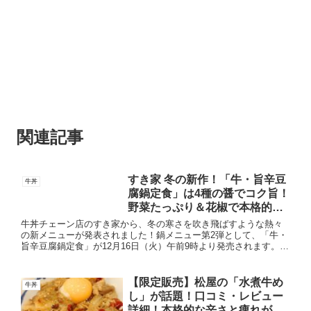
関連記事
すき家 冬の新作！「牛・旨辛豆
牛丼
腐鍋定食」は4種の醤でコク旨！
野菜たっぷり＆花椒で本格的な
味変も！
牛丼チェーン店のすき家から、冬の寒さを吹き飛ばすような熱々
の新メニューが発表されました！鍋メニュー第2弾として、「牛・
旨辛豆腐鍋定食」が12月16日（火）午前9時より発売されます。濃
厚なコクと旨辛さが魅力のこの新商品を、詳しくご紹介しま
す！...
【限定販売】松屋の「水煮牛め
牛丼
し」が話題！口コミ・レビュー
詳細！本格的な辛さと痺れが人