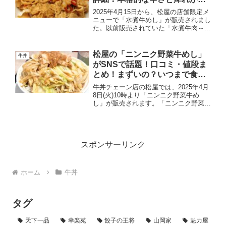
気！
2025年4月15日から、松屋の店舗限定メ
ニューで「水煮牛めし」が販売されまし
た。以前販売されていた「水煮牛肉～四
川風牛肉唐辛子煮込み～」を牛めし風に
アレンジしたメニューになっています。
今回は、水煮牛めしの値段・カロリー・
松屋の「ニンニク野菜牛めし」
牛丼
販売店舗・口コミ・...
がSNSで話題！口コミ・値段ま
とめ！まずいの？いつまで食べ
れる？
牛丼チェーン店の松屋では、2025年4月
8日(火)10時より「ニンニク野菜牛め
し」が販売されます。「ニンニク野菜牛
めし」とは、野菜多め、超味濃いめ、に
んにく強めが特徴の「インスパイア系松
郎牛めし」のことです。シャキシャキ食
感のキャベツともや...
スポンサーリンク
ホーム
牛丼
タグ
天下一品
幸楽苑
餃子の王将
山岡家
魁力屋