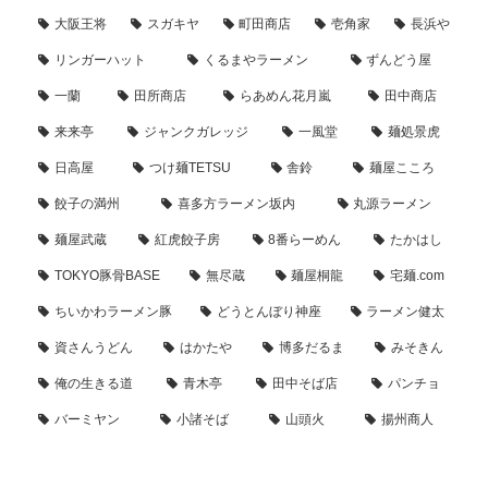
大阪王将
スガキヤ
町田商店
壱角家
長浜や
リンガーハット
くるまやラーメン
ずんどう屋
一蘭
田所商店
らあめん花月嵐
田中商店
来来亭
ジャンクガレッジ
一風堂
麺処景虎
日高屋
つけ麺TETSU
舎鈴
麺屋こころ
餃子の満州
喜多方ラーメン坂内
丸源ラーメン
麺屋武蔵
紅虎餃子房
8番らーめん
たかはし
TOKYO豚骨BASE
無尽蔵
麺屋桐龍
宅麺.com
ちいかわラーメン豚
どうとんぼり神座
ラーメン健太
資さんうどん
はかたや
博多だるま
みそきん
俺の生きる道
青木亭
田中そば店
パンチョ
バーミヤン
小諸そば
山頭火
揚州商人