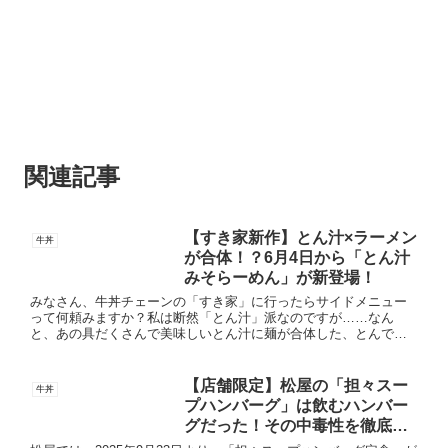
関連記事
【すき家新作】とん汁×ラーメン
牛丼
が合体！？6月4日から「とん汁
みそらーめん」が新登場！
みなさん、牛丼チェーンの「すき家」に行ったらサイドメニュー
って何頼みますか？私は断然「とん汁」派なのですが……なん
と、あの具だくさんで美味しいとん汁に麺が合体した、とんでも
ない新メニューが登場します！その名も、「とん汁みそらーめ
ん」！！今回...
【店舗限定】松屋の「担々スー
牛丼
プハンバーグ」は飲むハンバー
グだった！その中毒性を徹底解
説！