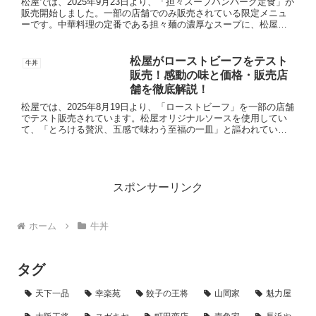
松屋では、2025年9月23日より、「担々スープハンバーグ定食」が
販売開始しました。一部の店舗でのみ販売されている限定メニュ
ーです。中華料理の定番である担々麺の濃厚なスープに、松屋自
慢のジューシーなハンバーグを組み合わせた、大胆な限定メニ
ュ...
松屋がローストビーフをテスト
牛丼
販売！感動の味と価格・販売店
舗を徹底解説！
松屋では、2025年8月19日より、「ローストビーフ」を一部の店舗
でテスト販売されています。松屋オリジナルソースを使用してい
て、「とろける贅沢、五感で味わう至福の一皿」と謳われていま
す。45店舗限定でのテスト販売となっています。全メニュー・...
スポンサーリンク
ホーム
牛丼
タグ
天下一品
幸楽苑
餃子の王将
山岡家
魁力屋