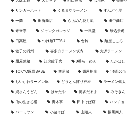
大阪王将
スガキヤ
町田商店
壱角家
長浜や
リンガーハット
くるまやラーメン
ずんどう屋
一蘭
田所商店
らあめん花月嵐
田中商店
来来亭
ジャンクガレッジ
一風堂
麺処景虎
日高屋
つけ麺TETSU
舎鈴
麺屋こころ
餃子の満州
喜多方ラーメン坂内
丸源ラーメン
麺屋武蔵
紅虎餃子房
8番らーめん
たかはし
TOKYO豚骨BASE
無尽蔵
麺屋桐龍
宅麺.com
ちいかわラーメン豚
どうとんぼり神座
ラーメン健太
資さんうどん
はかたや
博多だるま
みそきん
俺の生きる道
青木亭
田中そば店
パンチョ
バーミヤン
小諸そば
山頭火
揚州商人