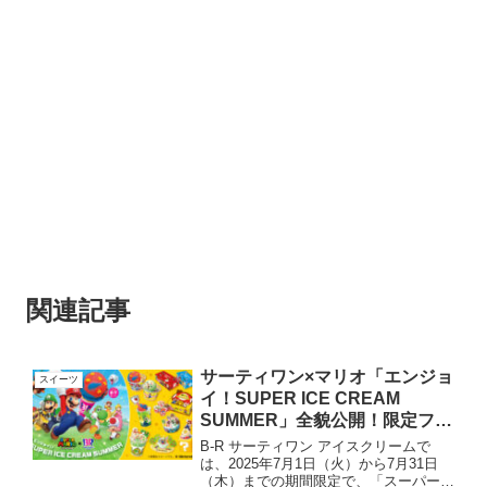
関連記事
サーティワン×マリオ「エンジョ
スイーツ
イ！SUPER ICE CREAM
SUMMER」全貌公開！限定フレ
ーバーから特典まで全部見せ！
B-R サーティワン アイスクリームで
は、2025年7月1日（火）から7月31日
（木）までの期間限定で、「スーパーマ