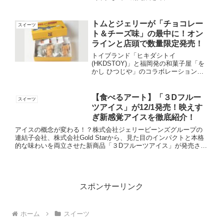
リオ」とのコラボキャンペーン「エンジ
ョイ！SUPER ICE CREAM
SUMMER」が開催されます。スーパー
トムとジェリーが「チョコレー
スイーツ
マリオとのコ...
ト＆チーズ味」の最中に！オン
ラインと店頭で数量限定発売！
トイブランド「ヒキダシトイ
(HKDSTOY)」と福岡発の和菓子屋「を
かし ひつじや」のコラボレーションに
よる和菓子「トムとジェリー モナカ チ
ョコレート＆チーズ味」が、2025年8月
6日(水)より発売されます。今回のコラ
【食べるアート】「３Dフルー
スイーツ
ボレーションは、アニ...
ツアイス」が12/1発売！映えす
ぎ新感覚アイスを徹底紹介！
アイスの概念が変わる！？株式会社ジェリービーンズグループの
連結子会社、株式会社Gold Starから、見た目のインパクトと本格
的な味わいを両立させた新商品「３Dフルーツアイス」が発売され
ます！従来の平坦なアイスとは一線を画す、立体的な造形美...
スポンサーリンク
ホーム
スイーツ