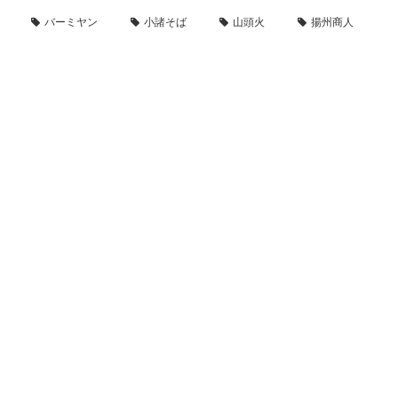
バーミヤン
小諸そば
山頭火
揚州商人