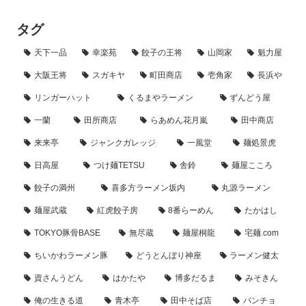
タグ
天下一品
幸楽苑
餃子の王将
山岡家
魁力屋
大阪王将
スガキヤ
町田商店
壱角家
長浜や
リンガーハット
くるまやラーメン
ずんどう屋
一蘭
田所商店
らあめん花月嵐
田中商店
来来亭
ジャンクガレッジ
一風堂
麺処景虎
日高屋
つけ麺TETSU
舎鈴
麺屋こころ
餃子の満州
喜多方ラーメン坂内
丸源ラーメン
麺屋武蔵
紅虎餃子房
8番らーめん
たかはし
TOKYO豚骨BASE
無尽蔵
麺屋桐龍
宅麺.com
ちいかわラーメン豚
どうとんぼり神座
ラーメン健太
資さんうどん
はかたや
博多だるま
みそきん
俺の生きる道
青木亭
田中そば店
パンチョ