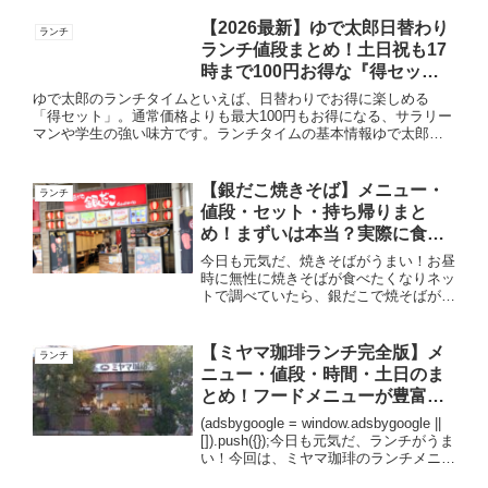
【2026最新】ゆで太郎日替わり
ランチ
ランチ値段まとめ！土日祝も17
時まで100円お得な『得セッ
ト』を徹底解説！
ゆで太郎のランチタイムといえば、日替わりでお得に楽しめる
「得セット」。通常価格よりも最大100円もお得になる、サラリー
マンや学生の強い味方です。ランチタイムの基本情報ゆで太郎の
ランチは、時間設定が非常に太っ腹なのが特徴です。実施時間：
11...
【銀だこ焼きそば】メニュー・
ランチ
値段・セット・持ち帰りまと
め！まずいは本当？実際に食べ
てみた感想！
今日も元気だ、焼きそばがうまい！お昼
時に無性に焼きそばが食べたくなりネッ
トで調べていたら、銀だこで焼そばが売
られていることを発見！これは行くしか
ないと思い、実際に食べに行ってきまし
た。焼きそばはお祭りの屋台だと売って
【ミヤマ珈琲ランチ完全版】メ
ランチ
いますが、お店で焼きそば...
ニュー・値段・時間・土日のま
とめ！フードメニューが豊富で
す！
(adsbygoogle = window.adsbygoogle ||
[]).push({});今日も元気だ、ランチがうま
い！今回は、ミヤマ珈琲のランチメニュ
ーをすべてまとめました。ミヤマ珈琲の