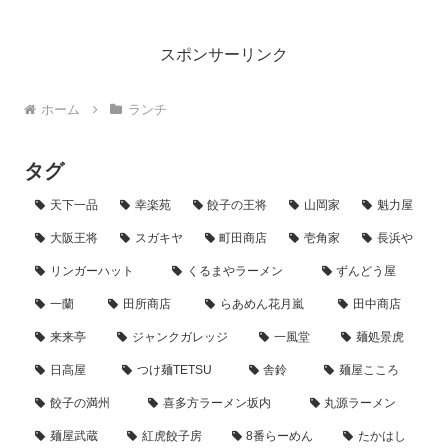
ランチは全部で6種類あり、すべてのラ
ンチに...
スポンサーリンク
ホーム
ランチ
タグ
天下一品
幸楽苑
餃子の王将
山岡家
魁力屋
大阪王将
スガキヤ
町田商店
壱角家
長浜や
リンガーハット
くるまやラーメン
ずんどう屋
一蘭
田所商店
らあめん花月嵐
田中商店
来来亭
ジャンクガレッジ
一風堂
麺処景虎
日高屋
つけ麺TETSU
舎鈴
麺屋こころ
餃子の満州
喜多方ラーメン坂内
丸源ラーメン
麺屋武蔵
紅虎餃子房
8番らーめん
たかはし