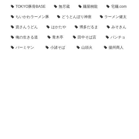
TOKYO豚骨BASE
無尽蔵
麺屋桐龍
宅麺.com
ちいかわラーメン豚
どうとんぼり神座
ラーメン健太
資さんうどん
はかたや
博多だるま
みそきん
俺の生きる道
青木亭
田中そば店
パンチョ
バーミヤン
小諸そば
山頭火
揚州商人