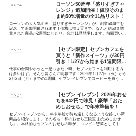
ローソン50周年「盛りすぎチャ
コンビニ
レンジ」追加開催！値段そのま
ま約50%増量の全11品リスト！
ローソンの大人気企画「盛りすぎチャレンジ」が、創業50周年を
記念して追加開催されます！価格は据え置きで、なんと約50％増
量された商品が2週間にわたり、合計11品登場します。前回買い逃
した方も、リピーターの方も、このチャンスは見逃せません！
キ...
【セブン限定】セブンカフェを
コンビニ
買うと「新作スイーツ」が30円
引き！1/27から始まる1週間限定
の神クーポンを攻略！
仕事の合間やホッと一息つきたい時、セブンカフェを利用する方
は多いはず。そんな皆さんに朗報です！2026年1月27日（火）から
2月2日（月）までの1週間、セブン-イレブンでコーヒーを買う
と、次回使える「スイーツ30円引きクーポン」が必ずもらえ...
【セブン-イレブン】2026年おせ
コンビニ
ちを842円で味見！豪華「おた
めしおせち」で年末準備を！
セブン-イレブンから、年末年始が待ち遠しくなるような嬉しい新
商品を紹介します。その名も「和のおせち三段重 おためしおせ
ち」。本格的なセブンのおせちの味が、コンビニ惣菜として手軽
に味わえる、画期的な商品です。2026年のおせち予約を検討して
い...