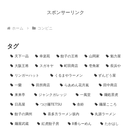
スポンサーリンク
ホーム
コンビニ
タグ
天下一品
幸楽苑
餃子の王将
山岡家
魁力屋
大阪王将
スガキヤ
町田商店
壱角家
長浜や
リンガーハット
くるまやラーメン
ずんどう屋
一蘭
田所商店
らあめん花月嵐
田中商店
来来亭
ジャンクガレッジ
一風堂
麺処景虎
日高屋
つけ麺TETSU
舎鈴
麺屋こころ
餃子の満州
喜多方ラーメン坂内
丸源ラーメン
麺屋武蔵
紅虎餃子房
8番らーめん
たかはし