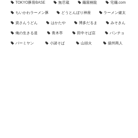
TOKYO豚骨BASE
無尽蔵
麺屋桐龍
宅麺.com
ちいかわラーメン豚
どうとんぼり神座
ラーメン健太
資さんうどん
はかたや
博多だるま
みそきん
俺の生きる道
青木亭
田中そば店
パンチョ
バーミヤン
小諸そば
山頭火
揚州商人