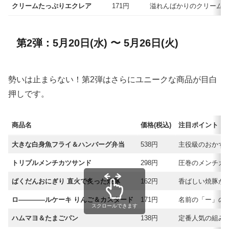
クリームたっぷりエクレア
171円
溢れんばかりのクリーム
第2弾：5月20日(水) 〜 5月26日(火)
勢いは止まらない！第2弾はさらにユニークな商品が目白
押しです。
商品名
価格(税込)
注目ポイント
大きな白身魚フライ＆ハンバーグ弁当
538円
主役級のおかず
トリプルメンチカツサンド
298円
圧巻のメンチカ
ばくだんおにぎり 直火で炙った焼豚
162円
香ばしい焼豚が
ロ――――ルケーキ りんご＆カスタード
171円
名前の「ー」の
スクロールできます
ハムマヨ＆たまごパン
138円
定番人気の組み