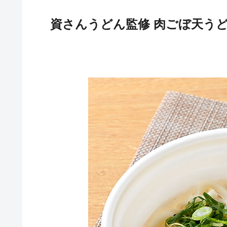
資さんうどん監修 肉ごぼ天う