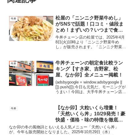
松屋の「ニンニク野菜牛めし」
牛丼
がSNSで話題！口コミ・値段ま
とめ！まずいの？いつまで食べ
れる？
牛丼チェーン店の松屋では、2025年4月
8日(火)10時より「ニンニク野菜牛め
し」が販売されます。「ニンニク野菜牛
めし」とは、野菜多め、超味濃いめ、に
んにく強めが特徴の「インスパイア系松
郎牛めし」のことです。シャキシャキ食
牛丼チェーンの朝定食比較ラン
牛丼
感のキャベツともや...
キング【すき家、吉野家、松
屋、なか卯】全メニュー掲載！
(adsbygoogle = window.adsbygoogle ||
[]).push({});今日も元気だ、モーニングが
うまい！今回は、大手牛丼チェーン店の
朝食メニューをまとめてみました。牛丼
チェーン店の朝食メニューは、とにかく
安くて...
【なか卯】大粒いくら増量！
牛丼
「天然いくら丼」10/29発売！豪
快盛・価格・味の特徴を徹底解
説
なか卯の冬の風物詩ともいえる人気メニュー「天然いくら丼」
が、今年も販売開始となりました。2025年10月29日（水）