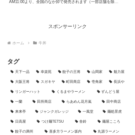
AM11:00より、全国のなか卯で発売されます（一部店舗を除
く）。毎年「華やかな見た目とお値打ち感」で好評を博すこの一
杯は、...
スポンサーリンク
ホーム
牛丼
タグ
天下一品
幸楽苑
餃子の王将
山岡家
魁力屋
大阪王将
スガキヤ
町田商店
壱角家
長浜や
リンガーハット
くるまやラーメン
ずんどう屋
一蘭
田所商店
らあめん花月嵐
田中商店
来来亭
ジャンクガレッジ
一風堂
麺処景虎
日高屋
つけ麺TETSU
舎鈴
麺屋こころ
餃子の満州
喜多方ラーメン坂内
丸源ラーメン