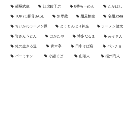
麺屋武蔵
紅虎餃子房
8番らーめん
たかはし
TOKYO豚骨BASE
無尽蔵
麺屋桐龍
宅麺.com
ちいかわラーメン豚
どうとんぼり神座
ラーメン健太
資さんうどん
はかたや
博多だるま
みそきん
俺の生きる道
青木亭
田中そば店
パンチョ
バーミヤン
小諸そば
山頭火
揚州商人