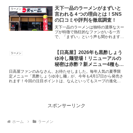
い...
天下一品のラーメンがまずいと
ラーメン
言われる４つの理由とは！SNS
の口コミや評判を徹底調査！
天下一品のラーメンは独特の濃厚なスー
プが特徴で熱狂的なファンがいる一方
で、「まずい」という声も聞かれます。
今回は、天下一品のラーメンがなぜ不味
いと言われる理由を４つにまとめて紹介
します。天下一品が苦手な人におすすめ
【日高屋】2026年も黒酢しょう
ラーメン
なメニューも紹介します。天...
ゆ冷し麺登場！リニューアルの
秘密は赤酢？新メニュー4種も一
挙紹介！
日高屋ファンのみなさん、お待たせしました。毎年人気の夏季限
定メニュー「黒酢しょうゆ冷し麺」が、今年も4月17日から発売さ
れます！今回の注目ポイントは、なんといってもスープの進化で
す。これまでの黒酢、リンゴ酢、レモン汁の黄金比に加え、新た
に「...
スポンサーリンク
ホーム
ラーメン