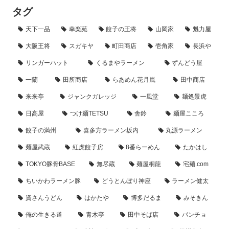
タグ
天下一品
幸楽苑
餃子の王将
山岡家
魁力屋
大阪王将
スガキヤ
町田商店
壱角家
長浜や
リンガーハット
くるまやラーメン
ずんどう屋
一蘭
田所商店
らあめん花月嵐
田中商店
来来亭
ジャンクガレッジ
一風堂
麺処景虎
日高屋
つけ麺TETSU
舎鈴
麺屋こころ
餃子の満州
喜多方ラーメン坂内
丸源ラーメン
麺屋武蔵
紅虎餃子房
8番らーめん
たかはし
TOKYO豚骨BASE
無尽蔵
麺屋桐龍
宅麺.com
ちいかわラーメン豚
どうとんぼり神座
ラーメン健太
資さんうどん
はかたや
博多だるま
みそきん
俺の生きる道
青木亭
田中そば店
パンチョ