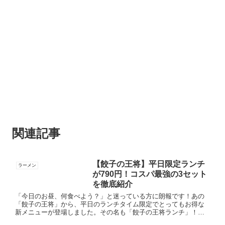
関連記事
【餃子の王将】平日限定ランチ
ラーメン
が790円！コスパ最強の3セット
を徹底紹介
「今日のお昼、何食べよう？」と迷っている方に朗報です！あの
「餃子の王将」から、平日のランチタイム限定でとってもお得な
新メニューが登場しました。その名も「餃子の王将ランチ」！全3
種類、すべて790円というコスパ抜群の内容をご紹介します。忙し