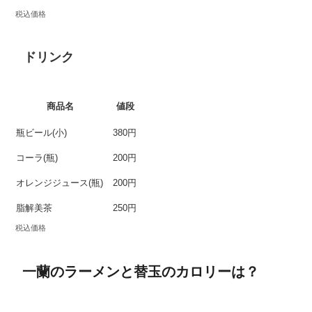
税込価格
ドリンク
商品名
値段
瓶ビール(小)
380円
コーラ(瓶)
200円
オレンジジュース(瓶)
200円
脂解美茶
250円
税込価格
一蘭のラーメンと替玉のカロリーは？