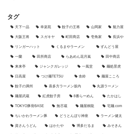
タグ
天下一品
幸楽苑
餃子の王将
山岡家
魁力屋
大阪王将
スガキヤ
町田商店
壱角家
長浜や
リンガーハット
くるまやラーメン
ずんどう屋
一蘭
田所商店
らあめん花月嵐
田中商店
来来亭
ジャンクガレッジ
一風堂
麺処景虎
日高屋
つけ麺TETSU
舎鈴
麺屋こころ
餃子の満州
喜多方ラーメン坂内
丸源ラーメン
麺屋武蔵
紅虎餃子房
8番らーめん
たかはし
TOKYO豚骨BASE
無尽蔵
麺屋桐龍
宅麺.com
ちいかわラーメン豚
どうとんぼり神座
ラーメン健太
資さんうどん
はかたや
博多だるま
みそきん