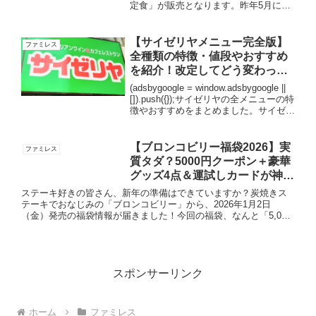
定食」が販売となります。昨年5月にも
「【アカモク入】ねばとろ定食」 が発
売となりましたが、今年も同時期での販
売となります。「アカモクねばとり定
【サイゼリヤメニュー完全版】
ファミレス
食」以外にも、ジューシー...
全種類の特徴・値段やおすすめ
を紹介！改定してどう変わった
の？
(adsbygoogle = window.adsbygoogle ||
[]).push({});サイゼリヤの全メニューの特
徴やおすすめをまとめました。サイゼリ
ヤのメニューは非常に豊富なので、カテ
ゴリーごとの特徴や人気メニューを紹介
をした...
【ブロンコビリー福袋2026】実
ファミレス
質タダ？5000円クーポン＋豪華
グッズ4点＆運試しカードが神す
ぎる！
ステーキ好きの皆さん、新年の準備はできていますか？炭焼きス
テーキでおなじみの「ブロンコビリー」から、2026年1月2日
（金）発売の福袋情報が届きました！今回の福袋、なんと「5,000
円で5,000円分のクーポン」が入っているんです。つまり、...
スポンサーリンク
ホーム
ファミレス