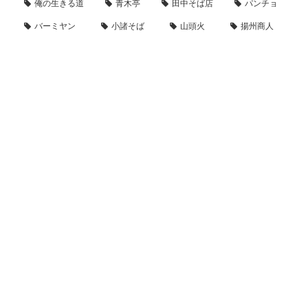
俺の生きる道
青木亭
田中そば店
パンチョ
バーミヤン
小諸そば
山頭火
揚州商人