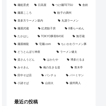
麺処景虎
日高屋
つけ麺TETSU
舎鈴
麺屋こころ
餃子の満州
喜多方ラーメン坂内
丸源ラーメン
麺屋武蔵
紅虎餃子房
8番らーめん
たかはし
TOKYO豚骨BASE
無尽蔵
麺屋桐龍
宅麺.com
ちいかわラーメン豚
どうとんぼり神座
ラーメン健太
資さんうどん
はかたや
博多だるま
みそきん
俺の生きる道
青木亭
田中そば店
パンチョ
バーミヤン
小諸そば
山頭火
揚州商人
最近の投稿