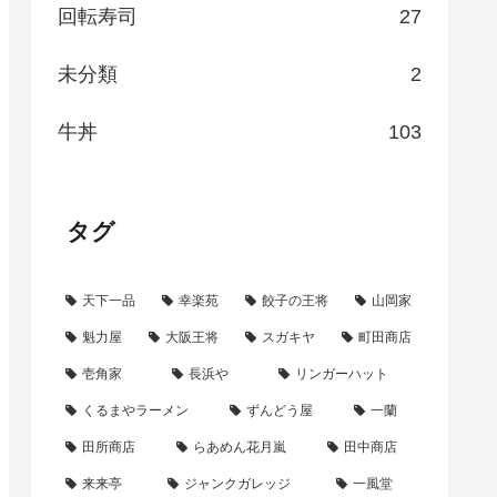
回転寿司
27
未分類
2
牛丼
103
タグ
天下一品
幸楽苑
餃子の王将
山岡家
魁力屋
大阪王将
スガキヤ
町田商店
壱角家
長浜や
リンガーハット
くるまやラーメン
ずんどう屋
一蘭
田所商店
らあめん花月嵐
田中商店
来来亭
ジャンクガレッジ
一風堂