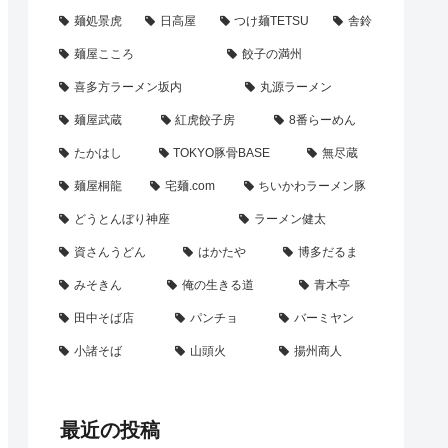
麺処景虎
日高屋
つけ麺TETSU
舎鈴
麺屋こころ
餃子の満州
喜多方ラーメン坂内
丸源ラーメン
麺屋武蔵
紅虎餃子房
8番らーめん
たかはし
TOKYO豚骨BASE
無尽蔵
麺屋桐龍
宅麺.com
ちいかわラーメン豚
どうとんぼり神座
ラーメン健太
資さんうどん
はかたや
博多だるま
みそきん
俺の生きる道
青木亭
田中そば店
パンチョ
バーミヤン
小諸そば
山頭火
揚州商人
最近の投稿