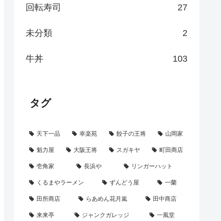
回転寿司
27
未分類
2
牛丼
103
タグ
天下一品
幸楽苑
餃子の王将
山岡家
魁力屋
大阪王将
スガキヤ
町田商店
壱角家
長浜や
リンガーハット
くるまやラーメン
ずんどう屋
一蘭
田所商店
らあめん花月嵐
田中商店
来来亭
ジャンクガレッジ
一風堂