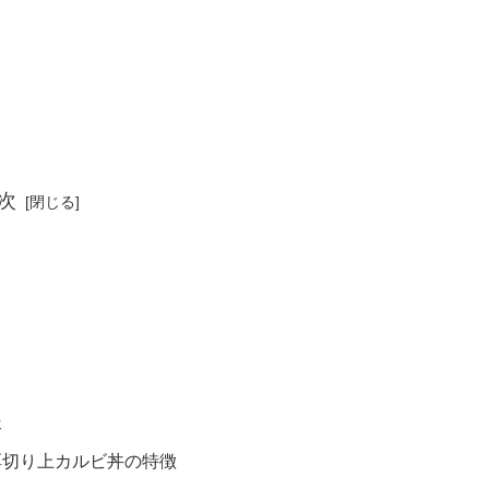
次
容
厚切り上カルビ丼の特徴