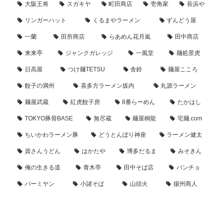
大阪王将
スガキヤ
町田商店
壱角家
長浜や
リンガーハット
くるまやラーメン
ずんどう屋
一蘭
田所商店
らあめん花月嵐
田中商店
来来亭
ジャンクガレッジ
一風堂
麺処景虎
日高屋
つけ麺TETSU
舎鈴
麺屋こころ
餃子の満州
喜多方ラーメン坂内
丸源ラーメン
麺屋武蔵
紅虎餃子房
8番らーめん
たかはし
TOKYO豚骨BASE
無尽蔵
麺屋桐龍
宅麺.com
ちいかわラーメン豚
どうとんぼり神座
ラーメン健太
資さんうどん
はかたや
博多だるま
みそきん
俺の生きる道
青木亭
田中そば店
パンチョ
バーミヤン
小諸そば
山頭火
揚州商人