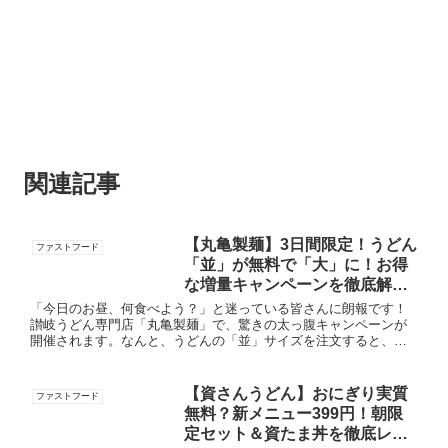
関連記事
【丸亀製麺】3日間限定！うどん
ファストフード
「並」が無料で「大」に！お得
な増量キャンペーンを徹底解
説！
「今日のお昼、何食べよう？」と迷っている皆さんに朗報です！
讃岐うどん専門店「丸亀製麺」で、驚きの太っ腹キャンペーンが
開催されます。なんと、うどんの「並」サイズを注文すると、無
料で「大」サイズに増量してもらえるんです！今回は、このキャ
ンペーン...
【資さんうどん】おにぎり実質
ファストフード
無料？新メニュー399円！朝限
定セット＆資たま丼を徹底レ