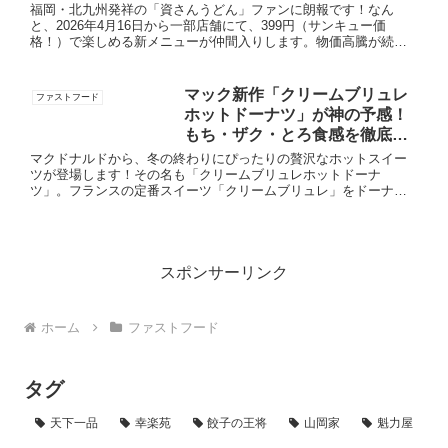
ポ！
福岡・北九州発祥の「資さんうどん」ファンに朗報です！なん
と、2026年4月16日から一部店舗にて、399円（サンキュー価
格！）で楽しめる新メニューが仲間入りします。物価高騰が続く
中、ワンコインでお釣りが来るこの価格設定。資さんファンの胃
袋と...
マック新作「クリームブリュレ
ファストフード
ホットドーナツ」が神の予感！
もち・ザク・とろ食感を徹底解
剖！
マクドナルドから、冬の終わりにぴったりの贅沢なホットスイー
ツが登場します！その名も「クリームブリュレホットドーナ
ツ」。フランスの定番スイーツ「クリームブリュレ」をドーナツ
で再現した、食感のコントラストが楽しい一品です。詳細をチェ
ックしていき...
スポンサーリンク
ホーム
ファストフード
タグ
天下一品
幸楽苑
餃子の王将
山岡家
魁力屋