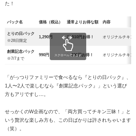
た！
パック名
価格（税込）
通常よりお得な額
内容
とりの日パック
1,290円
💥
510円お得！
オリジナルチキン
※28日限定
創業記念パック
990円
✨
290円お得！
オリジナルチキン
スクロールできます
※7/7まで
「がっつりファミリーで食べるなら『とりの日パック』、
1人〜2人で楽しむなら『創業記念パック』」という選び
方もアリですし…。
せっかくのW企画なので、「両方買ってチキン三昧！」と
いう贅沢な楽しみ方も、この日ばかりは許されちゃいます
（笑）。