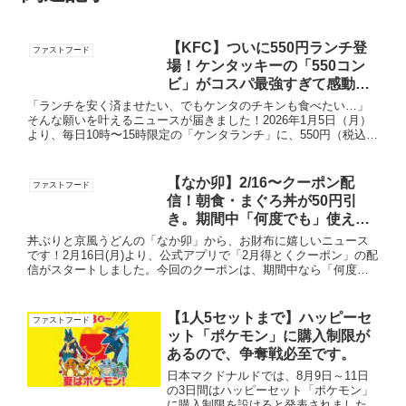
【KFC】ついに550円ランチ登
ファストフード
場！ケンタッキーの「550コン
ビ」がコスパ最強すぎて感動レ
ベル。毎日15時まで！
「ランチを安く済ませたい、でもケンタのチキンも食べたい…」
そんな願いを叶えるニュースが届きました！2026年1月5日（月）
より、毎日10時〜15時限定の「ケンタランチ」に、550円（税込）
という衝撃価格のコンビが仲間入りしました。しかもこれ...
【なか卯】2/16〜クーポン配
ファストフード
信！朝食・まぐろ丼が50円引
き。期間中「何度でも」使える
節約術まとめ！
丼ぶりと京風うどんの「なか卯」から、お財布に嬉しいニュース
です！2月16日(月)より、公式アプリで「2月得とくクーポン」の配
信がスタートしました。今回のクーポンは、期間中なら「何度で
も」使えて、しかも「1回の会計で3個まで」利用可能。ランチ...
【1人5セットまで】ハッピーセ
ファストフード
ット「ポケモン」に購入制限が
あるので、争奪戦必至です。
日本マクドナルドでは、8月9日～11日
の3日間はハッピーセット「ポケモン」
に購入制限を設けると発表されました。