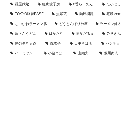
麺屋武蔵
紅虎餃子房
8番らーめん
たかはし
TOKYO豚骨BASE
無尽蔵
麺屋桐龍
宅麺.com
ちいかわラーメン豚
どうとんぼり神座
ラーメン健太
資さんうどん
はかたや
博多だるま
みそきん
俺の生きる道
青木亭
田中そば店
パンチョ
バーミヤン
小諸そば
山頭火
揚州商人