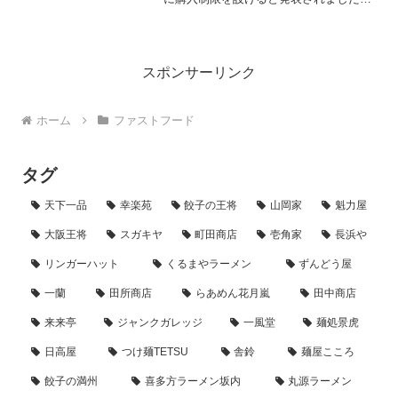
ハッピーセット「ポケモン」は、8月8
日から約3週間の期間限定で販売されま
すが、購入制限が設けられているのは3
日間のみになります。お...
スポンサーリンク
ホーム
ファストフード
タグ
天下一品
幸楽苑
餃子の王将
山岡家
魁力屋
大阪王将
スガキヤ
町田商店
壱角家
長浜や
リンガーハット
くるまやラーメン
ずんどう屋
一蘭
田所商店
らあめん花月嵐
田中商店
来来亭
ジャンクガレッジ
一風堂
麺処景虎
日高屋
つけ麺TETSU
舎鈴
麺屋こころ
餃子の満州
喜多方ラーメン坂内
丸源ラーメン