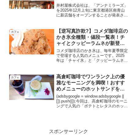
とめ！
井村屋株式会社は、「アンナミラーズ」
を2025年12月上旬に東京都港区南青山
に新店舗をオープンすることが発表され
ました。2022年8月末にアミラーズの国
内最後の店舗であった高輪店が閉店して
いましたが、多くのファンから店舗再開
【逆写真詐欺?】コメダ珈琲店の
カフェ
を望む声が寄せら...
かき氷全種類・値段一覧表！チ
ャイとクッピーラムネが新登
場！
コメダ珈琲店のかき氷は、毎年夏季限定
で登場する人気のメニューです。2025
年は「チャイ氷」と「クッピーラムネ
氷」が新作で登場しています。コメダ珈
琲店のかき氷の特徴や魅力について詳し
くご紹介します。コメダ珈琲店 かき氷
高倉町珈琲でワンランク上の優
カフェ
全種類・値段一覧表商品名...
雅なモーニングを満喫！おすす
めメニューのホットサンドを実
食！
(adsbygoogle = window.adsbygoogle ||
[]).push({});今回は、高倉町珈琲のモーニ
ングで人気の「ポテトとレタスのホット
サンド」を食べましたので、詳しくご紹
介をしていきます。こちらが高倉町珈琲
のモー...
スポンサーリンク