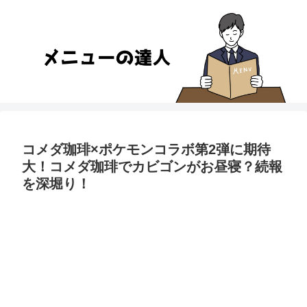
コメダ珈琲×ポケモンコラボ第2弾に期待
大！コメダ珈琲でカビゴンがお昼寝？続報
を深堀り！