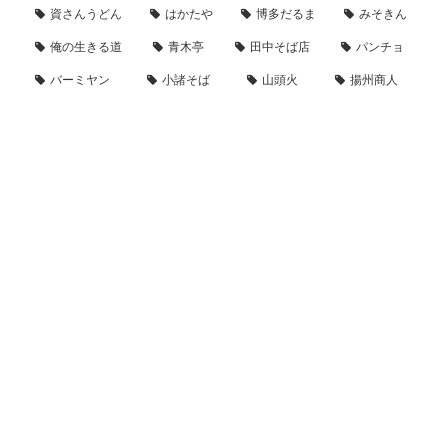
資さんうどん
はかたや
博多だるま
みそきん
俺の生きる道
青木亭
田中そば店
パンチョ
バーミヤン
小諸そば
山頭火
揚州商人