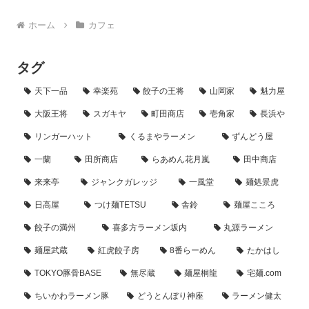
ホーム
カフェ
タグ
天下一品
幸楽苑
餃子の王将
山岡家
魁力屋
大阪王将
スガキヤ
町田商店
壱角家
長浜や
リンガーハット
くるまやラーメン
ずんどう屋
一蘭
田所商店
らあめん花月嵐
田中商店
来来亭
ジャンクガレッジ
一風堂
麺処景虎
日高屋
つけ麺TETSU
舎鈴
麺屋こころ
餃子の満州
喜多方ラーメン坂内
丸源ラーメン
麺屋武蔵
紅虎餃子房
8番らーめん
たかはし
TOKYO豚骨BASE
無尽蔵
麺屋桐龍
宅麺.com
ちいかわラーメン豚
どうとんぼり神座
ラーメン健太