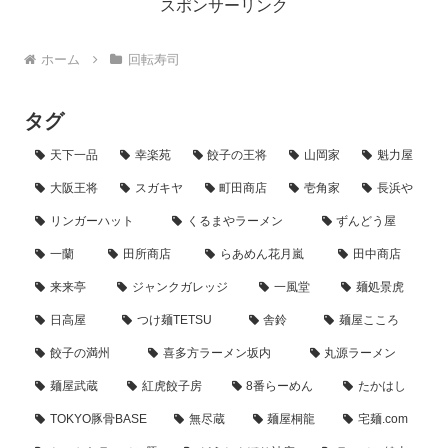
スポンサーリンク
ホーム
回転寿司
タグ
天下一品
幸楽苑
餃子の王将
山岡家
魁力屋
大阪王将
スガキヤ
町田商店
壱角家
長浜や
リンガーハット
くるまやラーメン
ずんどう屋
一蘭
田所商店
らあめん花月嵐
田中商店
来来亭
ジャンクガレッジ
一風堂
麺処景虎
日高屋
つけ麺TETSU
舎鈴
麺屋こころ
餃子の満州
喜多方ラーメン坂内
丸源ラーメン
麺屋武蔵
紅虎餃子房
8番らーめん
たかはし
TOKYO豚骨BASE
無尽蔵
麺屋桐龍
宅麺.com