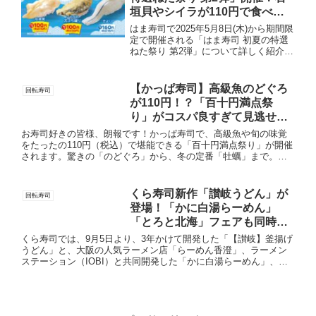
垣貝やシイラが110円で食べら
れる！
はま寿司で2025年5月8日(木)から期間限
定で開催される「はま寿司 初夏の特選
ねた祭り 第2弾」について詳しく紹介し
ます。今が旬のアブラガレイや真イカが
期間限定で税込110円で食べられるの
で、おすすめのフェアとなっています。
【かっぱ寿司】高級魚のどぐろ
回転寿司
はま寿司 初夏...
が110円！？「百十円満点祭
り」がコスパ良すぎて見逃せな
い！
お寿司好きの皆様、朗報です！かっぱ寿司で、高級魚や旬の味覚
をたったの110円（税込）で堪能できる「百十円満点祭り」が開催
されます。驚きの「のどぐろ」から、冬の定番「牡蠣」まで。こ
の冬絶対に見逃せないラインナップを詳しくご紹介します！目玉
はこ...
くら寿司新作「讃岐うどん」が
回転寿司
登場！「かに白湯らーめん」
「とろと北海」フェアも同時開
催！
くら寿司では、9月5日より、3年かけて開発した「【讃岐】釜揚げ
うどん」と、大阪の人気ラーメン店「らーめん香澄」、ラーメン
ステーション（IOBI）と共同開発した「かに白湯らーめん」、
「とろと北海」フェアが同時に販売されます。讃岐うどんくら寿
司...