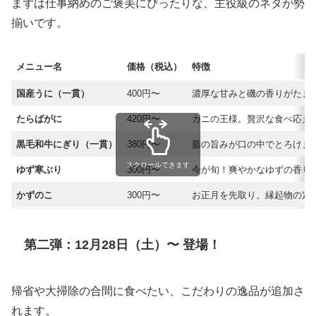
まずは仕事納めのご褒美にぴったりな、主役級のネタが勢
揃いです。
メニュー名
価格（税込）
特徴
国産うに（一貫）
400円〜
濃厚な甘みと磯の香りがたま
たらばがに
420円〜
カニの王様。贅沢な食べ応え
黒毛和牛にぎり（一貫）
380円〜
脂の旨みが口の中でとろけま
スクロールできます
ゆず寒ぶり
300円〜
今が旬！爽やかなゆずの香り
かずのこ
300円〜
お正月を先取り。縁起物の定
第二弾：12月28日（土）〜 登場！
帰省や大掃除の合間に食べたい、こだわりの逸品が追加さ
れます。