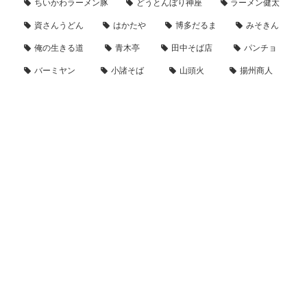
ちいかわラーメン豚
どうとんぼり神座
ラーメン健太
資さんうどん
はかたや
博多だるま
みそきん
俺の生きる道
青木亭
田中そば店
パンチョ
バーミヤン
小諸そば
山頭火
揚州商人