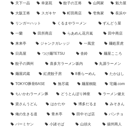
天下一品
幸楽苑
餃子の王将
山岡家
魁力屋
大阪王将
スガキヤ
町田商店
壱角家
長浜や
リンガーハット
くるまやラーメン
ずんどう屋
一蘭
田所商店
らあめん花月嵐
田中商店
来来亭
ジャンクガレッジ
一風堂
麺処景虎
日高屋
つけ麺TETSU
舎鈴
麺屋こころ
餃子の満州
喜多方ラーメン坂内
丸源ラーメン
麺屋武蔵
紅虎餃子房
8番らーめん
たかはし
TOKYO豚骨BASE
無尽蔵
麺屋桐龍
宅麺.com
ちいかわラーメン豚
どうとんぼり神座
ラーメン健太
資さんうどん
はかたや
博多だるま
みそきん
俺の生きる道
青木亭
田中そば店
パンチョ
バーミヤン
小諸そば
山頭火
揚州商人