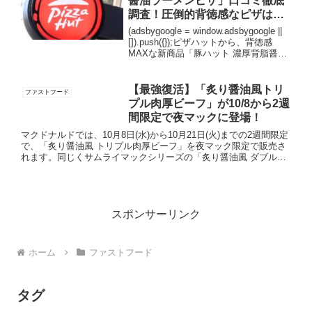
醤油ラーメンピザ」口コミ徹底
調査！圧倒的背徳感なピザはま
ずいの？
(adsbygoogle = window.adsbygoogle ||
[]).push({});ピザハットから、背徳感
MAXな新商品「豚ハット 濃厚背脂醤油
ラーメンピザ」が販売開始になりまし
た。販売期間は、2025年2月3日(月)～3
月...
【最強復活】「炙り醤油風トリ
ファストフード
プル肉厚ビーフ」が10/8から2週
間限定で夜マックに登場！
マクドナルドでは、10月8日(水)から10月21日(火)までの2週間限定
で、「炙り醤油風 トリプル肉厚ビーフ」を夜マック限定で販売さ
れます。同じくサムライマックシリーズの「炙り醤油風 ダブル肉
厚ビーフ」や「炙り醤油風 たまごベーコン肉厚ビー...
スポンサーリンク
ホーム
ファストフード
タグ