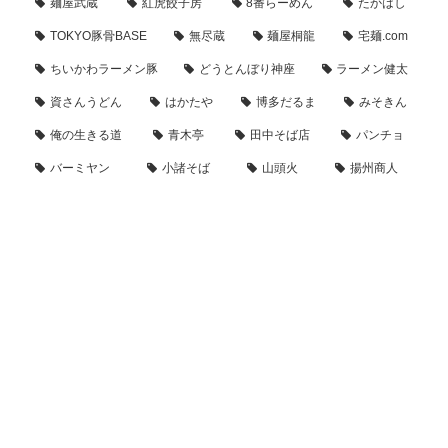
麺屋武蔵
紅虎餃子房
8番らーめん
たかはし
TOKYO豚骨BASE
無尽蔵
麺屋桐龍
宅麺.com
ちいかわラーメン豚
どうとんぼり神座
ラーメン健太
資さんうどん
はかたや
博多だるま
みそきん
俺の生きる道
青木亭
田中そば店
パンチョ
バーミヤン
小諸そば
山頭火
揚州商人