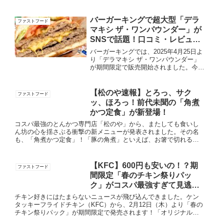
バーガーキングで超大型「デラ
ファストフード
マキシ ザ・ワンパウンダー」が
SNSで話題！口コミ・レビュー
まとめ！
バーガーキングでは、2025年4月25日よ
り「デラマキシ ザ・ワンパウンダー」
が期間限定で販売開始されました。今回
発売される「デラマキシ ザ・ワンパウ
ンダー」は、総重量582gで1,598kcalと
いう、旨さとボリュームのバランスを実
【松のや速報】とろっ、サク
ファストフード
現した...
ッ、ほろっ！前代未聞の「角煮
かつ定食」が新登場！
コスパ最強のとんかつ専門店「松のや」から、またしても食いし
ん坊の心を揺さぶる衝撃の新メニューが発表されました。その名
も、「角煮かつ定食」！「豚の角煮」といえば、お箸で切れるほ
どトロトロに煮込まれたご馳走。それを贅沢にも「かつ」に仕立
ててしま...
【KFC】600円も安いの！？期
ファストフード
間限定「春のチキン祭りパッ
ク」がコスパ最強すぎて見逃せ
ない！
チキン好きにはたまらないニュースが飛び込んできました。ケン
タッキーフライドチキン（KFC）から、2月12日（木）より「春の
チキン祭りパック」が期間限定で発売されます！「オリジナルチ