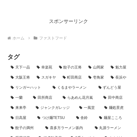
キンも食べたいけど、サクサクのクリスピーも捨てがたい…」と
い...
スポンサーリンク
ホーム
ファストフード
タグ
天下一品
幸楽苑
餃子の王将
山岡家
魁力屋
大阪王将
スガキヤ
町田商店
壱角家
長浜や
リンガーハット
くるまやラーメン
ずんどう屋
一蘭
田所商店
らあめん花月嵐
田中商店
来来亭
ジャンクガレッジ
一風堂
麺処景虎
日高屋
つけ麺TETSU
舎鈴
麺屋こころ
餃子の満州
喜多方ラーメン坂内
丸源ラーメン