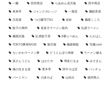
一蘭
田所商店
らあめん花月嵐
田中商店
来来亭
ジャンクガレッジ
一風堂
麺処景虎
日高屋
つけ麺TETSU
舎鈴
麺屋こころ
餃子の満州
喜多方ラーメン坂内
丸源ラーメン
麺屋武蔵
紅虎餃子房
8番らーめん
たかはし
TOKYO豚骨BASE
無尽蔵
麺屋桐龍
宅麺.com
ちいかわラーメン豚
どうとんぼり神座
ラーメン健太
資さんうどん
はかたや
博多だるま
みそきん
俺の生きる道
青木亭
田中そば店
パンチョ
バーミヤン
小諸そば
山頭火
揚州商人