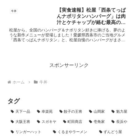
「うなぎコンボ牛めし」や「うなたま
丼」などの様々なバリエーションがあり
【実食速報】松屋「西条てっぱ
牛丼
ます。今回は、松屋の...
んナポリタンハンバーグ」は肉
汁とケチャップが絡む最高の贅
沢！
松屋から、全国のハンバーグ＆ナポリタン好きに捧げる、夢のよ
うな新作メニューが登場しました！愛媛県西条市のご当地グルメ
「西条てっぱんナポリタン」と、松屋自慢のハンバーグがまさか
の合体！2025年11月18日（火）10時より発売された「西条てっ...
スポンサーリンク
ホーム
牛丼
タグ
天下一品
幸楽苑
餃子の王将
山岡家
魁力屋
大阪王将
スガキヤ
町田商店
壱角家
長浜や
リンガーハット
くるまやラーメン
ずんどう屋