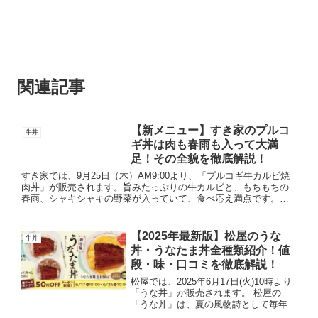
関連記事
【新メニュー】すき家のプルコ
牛丼
ギ丼は肉も春雨も入って大満
足！その全貌を徹底解説！
すき家では、9月25日（木）AM9:00より、「プルコギ牛カルビ焼
肉丼」が販売されます。旨みたっぷりの牛カルビと、もちもちの
春雨、シャキシャキの野菜が入っていて、食べ応え満点です。温
泉卵、チーズ、海苔といったトッピングのバリエーションが豊
富...
【2025年最新版】松屋のうな
牛丼
丼・うなたま丼全種類紹介！値
段・味・口コミを徹底解説！
松屋では、2025年6月17日(火)10時より
「うな丼」が販売されます。 松屋の
「うな丼」は、夏の風物詩として毎年期
間限定で販売される人気メニューで、