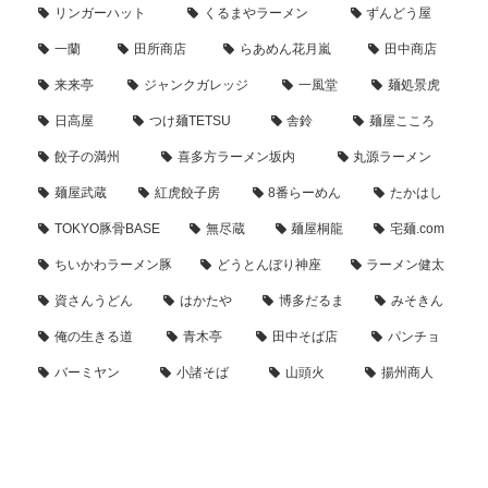
リンガーハット
くるまやラーメン
ずんどう屋
一蘭
田所商店
らあめん花月嵐
田中商店
来来亭
ジャンクガレッジ
一風堂
麺処景虎
日高屋
つけ麺TETSU
舎鈴
麺屋こころ
餃子の満州
喜多方ラーメン坂内
丸源ラーメン
麺屋武蔵
紅虎餃子房
8番らーめん
たかはし
TOKYO豚骨BASE
無尽蔵
麺屋桐龍
宅麺.com
ちいかわラーメン豚
どうとんぼり神座
ラーメン健太
資さんうどん
はかたや
博多だるま
みそきん
俺の生きる道
青木亭
田中そば店
パンチョ
バーミヤン
小諸そば
山頭火
揚州商人