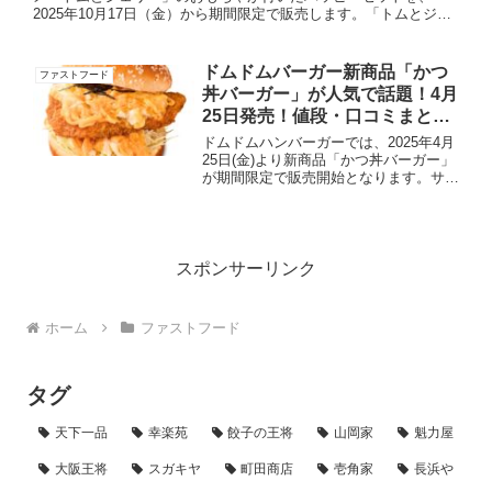
2025年10月17日（金）から期間限定で販売します。「トムとジェ
リー」は2025年に誕生から85周年を迎える世界的アニ...
ドムドムバーガー新商品「かつ
ファストフード
丼バーガー」が人気で話題！4月
25日発売！値段・口コミまと
め！
ドムドムハンバーガーでは、2025年4月
25日(金)より新商品「かつ丼バーガー」
が期間限定で販売開始となります。サク
サクに揚がった三元豚ロースかつに出汁
の効いたとろとろなたまごがたっぷりと
入っていて、ボリューム感もあり食べ応
え十分なバーガー...
スポンサーリンク
ホーム
ファストフード
タグ
天下一品
幸楽苑
餃子の王将
山岡家
魁力屋
大阪王将
スガキヤ
町田商店
壱角家
長浜や