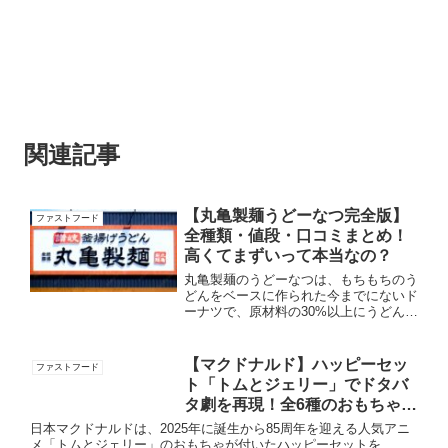
関連記事
【丸亀製麺うどーなつ完全版】
ファストフード
全種類・値段・口コミまとめ！
高くてまずいって本当なの？
丸亀製麺のうどーなつは、もちもちのう
どんをベースに作られた今までにないド
ーナツで、原材料の30%以上にうどんを
使用しているので、独特のもちもち食感
が特徴です。「丸亀うどーなつ」は販売
開始から約半年で1000万食を突破する
【マクドナルド】ハッピーセッ
ファストフード
ほど人気の商品で、S...
ト「トムとジェリー」でドタバ
タ劇を再現！全6種のおもちゃを
公開！
日本マクドナルドは、2025年に誕生から85周年を迎える人気アニ
メ「トムとジェリー」のおもちゃが付いたハッピーセットを、