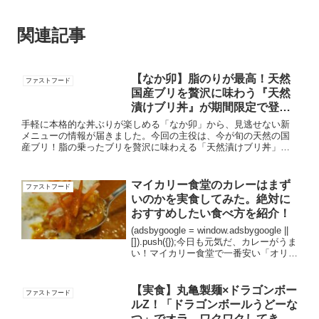
関連記事
【なか卯】脂のりが最高！天然
ファストフード
国産ブリを贅沢に味わう『天然
漬けブリ丼』が期間限定で登
場！
手軽に本格的な丼ぶりが楽しめる「なか卯」から、見逃せない新
メニューの情報が届きました。今回の主役は、今が旬の天然の国
産ブリ！脂の乗ったブリを贅沢に味わえる「天然漬けブリ丼」
が、2月4日（水）午前11時から期間限定で発売されます！ここが
ポイン...
マイカリー食堂のカレーはまず
ファストフード
いのかを実食してみた。絶対に
おすすめしたい食べ方を紹介！
(adsbygoogle = window.adsbygoogle ||
[]).push({});今日も元気だ、カレーがうま
い！マイカリー食堂で一番安い「オリジ
ナルカレー」を食べてみました。マイカ
リー食堂は松屋や松のやに併設されてい
るカレ...
【実食】丸亀製麺×ドラゴンボー
ファストフード
ルZ！「ドラゴンボールうどーな
つ」でオラ、ワクワクしてきた