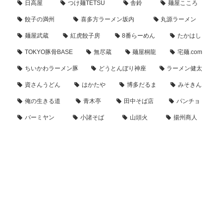
日高屋
つけ麺TETSU
舎鈴
麺屋こころ
餃子の満州
喜多方ラーメン坂内
丸源ラーメン
麺屋武蔵
紅虎餃子房
8番らーめん
たかはし
TOKYO豚骨BASE
無尽蔵
麺屋桐龍
宅麺.com
ちいかわラーメン豚
どうとんぼり神座
ラーメン健太
資さんうどん
はかたや
博多だるま
みそきん
俺の生きる道
青木亭
田中そば店
パンチョ
バーミヤン
小諸そば
山頭火
揚州商人