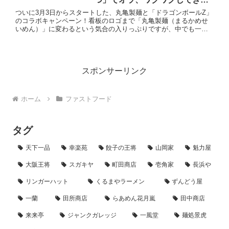
ぞ！
ついに3月3日からスタートした、丸亀製麺と「ドラゴンボールZ」
のコラボキャンペーン！看板のロゴまで「丸亀製麺（まるかめせ
いめん）」に変わるという気合の入りっぷりですが、中でも一番
気になっていた『ドラゴンボールうどーなつ（チョコ味）』をさ
っそ...
スポンサーリンク
ホーム
ファストフード
タグ
天下一品
幸楽苑
餃子の王将
山岡家
魁力屋
大阪王将
スガキヤ
町田商店
壱角家
長浜や
リンガーハット
くるまやラーメン
ずんどう屋
一蘭
田所商店
らあめん花月嵐
田中商店
来来亭
ジャンクガレッジ
一風堂
麺処景虎