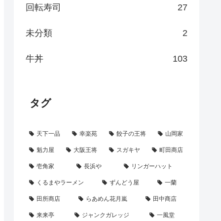
回転寿司
27
未分類
2
牛丼
103
タグ
天下一品
幸楽苑
餃子の王将
山岡家
魁力屋
大阪王将
スガキヤ
町田商店
壱角家
長浜や
リンガーハット
くるまやラーメン
ずんどう屋
一蘭
田所商店
らあめん花月嵐
田中商店
来来亭
ジャンクガレッジ
一風堂