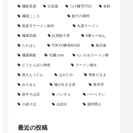
麺処景虎
日高屋
つけ麺TETSU
舎鈴
麺屋こころ
餃子の満州
喜多方ラーメン坂内
丸源ラーメン
麺屋武蔵
紅虎餃子房
8番らーめん
たかはし
TOKYO豚骨BASE
無尽蔵
麺屋桐龍
宅麺.com
ちいかわラーメン豚
どうとんぼり神座
ラーメン健太
資さんうどん
はかたや
博多だるま
みそきん
俺の生きる道
青木亭
田中そば店
パンチョ
バーミヤン
小諸そば
山頭火
揚州商人
最近の投稿