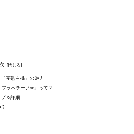
次
：『完熟白桃』の魅力
³ フラペチーノ®」って？
ップ＆詳細
の？