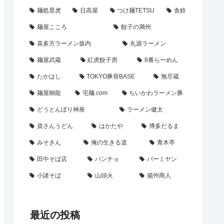
麺処景虎
日高屋
つけ麺TETSU
舎鈴
麺屋こころ
餃子の満州
喜多方ラーメン坂内
丸源ラーメン
麺屋武蔵
紅虎餃子房
8番らーめん
たかはし
TOKYO豚骨BASE
無尽蔵
麺屋桐龍
宅麺.com
ちいかわラーメン豚
どうとんぼり神座
ラーメン健太
資さんうどん
はかたや
博多だるま
みそきん
俺の生きる道
青木亭
田中そば店
パンチョ
バーミヤン
小諸そば
山頭火
揚州商人
最近の投稿