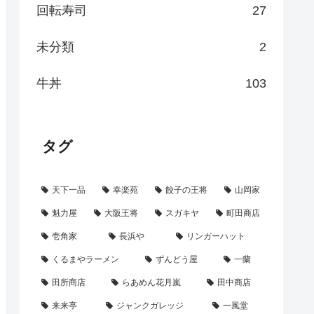
回転寿司
27
未分類
2
牛丼
103
タグ
天下一品
幸楽苑
餃子の王将
山岡家
魁力屋
大阪王将
スガキヤ
町田商店
壱角家
長浜や
リンガーハット
くるまやラーメン
ずんどう屋
一蘭
田所商店
らあめん花月嵐
田中商店
来来亭
ジャンクガレッジ
一風堂