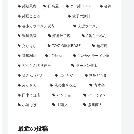
麺処景虎
日高屋
つけ麺TETSU
舎鈴
麺屋こころ
餃子の満州
喜多方ラーメン坂内
丸源ラーメン
麺屋武蔵
紅虎餃子房
8番らーめん
たかはし
TOKYO豚骨BASE
無尽蔵
麺屋桐龍
宅麺.com
ちいかわラーメン豚
どうとんぼり神座
ラーメン健太
資さんうどん
はかたや
博多だるま
みそきん
俺の生きる道
青木亭
田中そば店
パンチョ
バーミヤン
小諸そば
山頭火
揚州商人
最近の投稿