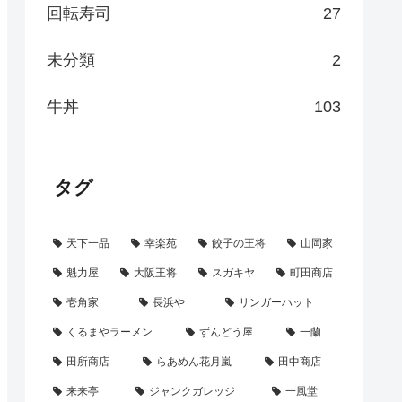
回転寿司
27
未分類
2
牛丼
103
タグ
天下一品
幸楽苑
餃子の王将
山岡家
魁力屋
大阪王将
スガキヤ
町田商店
壱角家
長浜や
リンガーハット
くるまやラーメン
ずんどう屋
一蘭
田所商店
らあめん花月嵐
田中商店
来来亭
ジャンクガレッジ
一風堂