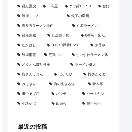
麺処景虎
日高屋
つけ麺TETSU
舎鈴
麺屋こころ
餃子の満州
喜多方ラーメン坂内
丸源ラーメン
麺屋武蔵
紅虎餃子房
8番らーめん
たかはし
TOKYO豚骨BASE
無尽蔵
麺屋桐龍
宅麺.com
ちいかわラーメン豚
どうとんぼり神座
ラーメン健太
資さんうどん
はかたや
博多だるま
みそきん
俺の生きる道
青木亭
田中そば店
パンチョ
バーミヤン
小諸そば
山頭火
揚州商人
最近の投稿