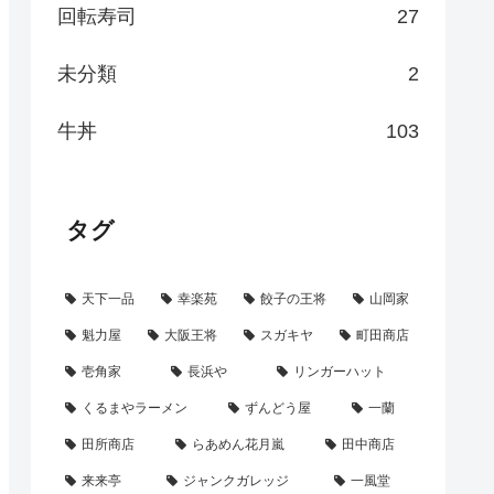
回転寿司
27
未分類
2
牛丼
103
タグ
天下一品
幸楽苑
餃子の王将
山岡家
魁力屋
大阪王将
スガキヤ
町田商店
壱角家
長浜や
リンガーハット
くるまやラーメン
ずんどう屋
一蘭
田所商店
らあめん花月嵐
田中商店
来来亭
ジャンクガレッジ
一風堂