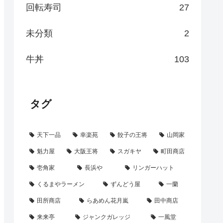
回転寿司
27
未分類
2
牛丼
103
タグ
天下一品
幸楽苑
餃子の王将
山岡家
魁力屋
大阪王将
スガキヤ
町田商店
壱角家
長浜や
リンガーハット
くるまやラーメン
ずんどう屋
一蘭
田所商店
らあめん花月嵐
田中商店
来来亭
ジャンクガレッジ
一風堂