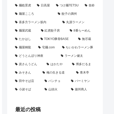
麺処景虎
日高屋
つけ麺TETSU
舎鈴
麺屋こころ
餃子の満州
喜多方ラーメン坂内
丸源ラーメン
麺屋武蔵
紅虎餃子房
8番らーめん
たかはし
TOKYO豚骨BASE
無尽蔵
麺屋桐龍
宅麺.com
ちいかわラーメン豚
どうとんぼり神座
ラーメン健太
資さんうどん
はかたや
博多だるま
みそきん
俺の生きる道
青木亭
田中そば店
パンチョ
バーミヤン
小諸そば
山頭火
揚州商人
最近の投稿