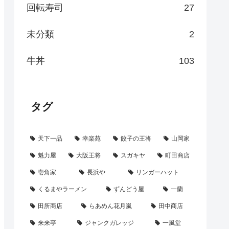
回転寿司
27
未分類
2
牛丼
103
タグ
天下一品
幸楽苑
餃子の王将
山岡家
魁力屋
大阪王将
スガキヤ
町田商店
壱角家
長浜や
リンガーハット
くるまやラーメン
ずんどう屋
一蘭
田所商店
らあめん花月嵐
田中商店
来来亭
ジャンクガレッジ
一風堂