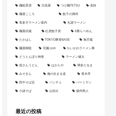
麺処景虎
日高屋
つけ麺TETSU
舎鈴
麺屋こころ
餃子の満州
喜多方ラーメン坂内
丸源ラーメン
麺屋武蔵
紅虎餃子房
8番らーめん
たかはし
TOKYO豚骨BASE
無尽蔵
麺屋桐龍
宅麺.com
ちいかわラーメン豚
どうとんぼり神座
ラーメン健太
資さんうどん
はかたや
博多だるま
みそきん
俺の生きる道
青木亭
田中そば店
パンチョ
バーミヤン
小諸そば
山頭火
揚州商人
最近の投稿