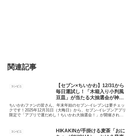
関連記事
【セブン×ちいかわ】12/31から
コンビニ
毎日運試し！「木箱入り小判風
豆皿」が当たる大抽選会が神イ
ベントすぎる！
ちいかわファンの皆さん、年末年始のセブン-イレブンは要チェッ
クです！2025年12月31日（大晦日）から、セブン-イレブンアプリ
限定で「アプリで運だめし！ちいかわ大抽選会！」が開催されま
す。なんと、この期間中は1日1回無料で抽選に参加可能。...
HIKAKINが手掛ける麦茶「おに
コンビニ