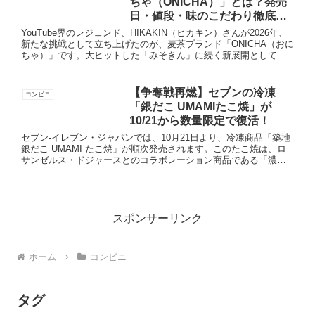
ちゃ（ONICHA）」とは？発売
日・値段・味のこだわり徹底解
説！【2026年最新】
YouTube界のレジェンド、HIKAKIN（ヒカキン）さんが2026年、
新たな挑戦として立ち上げたのが、麦茶ブランド「ONICHA（おに
ちゃ）」です。大ヒットした「みそきん」に続く新展開として、
今なぜ「麦茶」なのか？発売情報から味の特徴、...
【争奪戦再燃】セブンの冷凍
コンビニ
「銀だこ UMAMIたこ焼」が
10/21から数量限定で復活！
セブン-イレブン・ジャパンでは、10月21日より、冷凍商品「築地
銀だこ UMAMI たこ焼」が順次発売されます。このたこ焼は、ロ
サンゼルス・ドジャースとのコラボレーション商品である「濃厚
魚介系 UMAMI たこ焼」をイメージして開発されまし...
スポンサーリンク
ホーム
コンビニ
タグ