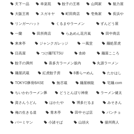
天下一品
幸楽苑
餃子の王将
山岡家
魁力屋
大阪王将
スガキヤ
町田商店
壱角家
長浜や
リンガーハット
くるまやラーメン
ずんどう屋
一蘭
田所商店
らあめん花月嵐
田中商店
来来亭
ジャンクガレッジ
一風堂
麺処景虎
日高屋
つけ麺TETSU
舎鈴
麺屋こころ
餃子の満州
喜多方ラーメン坂内
丸源ラーメン
麺屋武蔵
紅虎餃子房
8番らーめん
たかはし
TOKYO豚骨BASE
無尽蔵
麺屋桐龍
宅麺.com
ちいかわラーメン豚
どうとんぼり神座
ラーメン健太
資さんうどん
はかたや
博多だるま
みそきん
俺の生きる道
青木亭
田中そば店
パンチョ
バーミヤン
小諸そば
山頭火
揚州商人