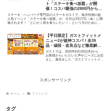
す。今年の...
ト「ステーキ食べ放題」が開
催！コスパ最強の2900円から肉
ざんまい！
ステーキ・ハンバーグ専門店のステーキガストで、毎月恒例の超
人気イベント「ステーキ食べ放題」が、今月は3月27日（金）に開
催されます！「とにかく肉を食らいたい！」という方のために、
気になるメニューや料金を分かりやすくまとめました。選べる2つ
の...
【平日限定】ガストフィットメ
ファミレス
ニュー2が超神コスパ！全39
品・値段・改良点など徹底解
説！
ガストでは、2025年6月19日(木)から、
お客様からいただいた声やニーズにお応
えし、進化をした「ガストフィットメニ
ュー2」が販売されます。ガストフィッ
トメニュー２の進化した３つのポイント
①メニュー数の拡大「ミニ大葉おろしう
どん（冷）」や「...
スポンサーリンク
ホーム
ファミレス
タグ