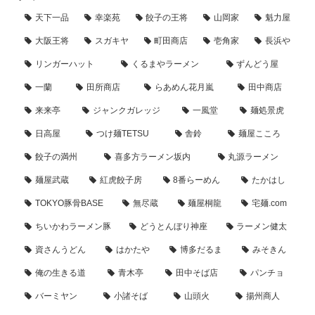
天下一品
幸楽苑
餃子の王将
山岡家
魁力屋
大阪王将
スガキヤ
町田商店
壱角家
長浜や
リンガーハット
くるまやラーメン
ずんどう屋
一蘭
田所商店
らあめん花月嵐
田中商店
来来亭
ジャンクガレッジ
一風堂
麺処景虎
日高屋
つけ麺TETSU
舎鈴
麺屋こころ
餃子の満州
喜多方ラーメン坂内
丸源ラーメン
麺屋武蔵
紅虎餃子房
8番らーめん
たかはし
TOKYO豚骨BASE
無尽蔵
麺屋桐龍
宅麺.com
ちいかわラーメン豚
どうとんぼり神座
ラーメン健太
資さんうどん
はかたや
博多だるま
みそきん
俺の生きる道
青木亭
田中そば店
パンチョ
バーミヤン
小諸そば
山頭火
揚州商人