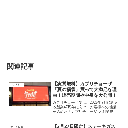
関連記事
【実質無料】カプリチョーザ
ファミレス
「夏の福袋」買って大満足な理
由！販売期間や中身を大公開！
カプリチョーザでは、2025年7月に迎え
る創業47周年に向け、お客様への感謝
を込めた「カプリチョーザ 大創業祭」
を開催中です。その第2弾として、夏の
福袋「サマーバッグ」が2025年7月1日
(火)～8月31日(日)の期間で販売されま
【3月27日限定】ステーキガス
ファミレス