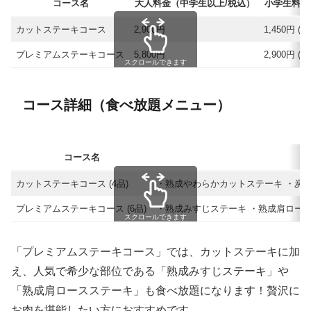
コース名
大人料金（中学生以上/税込）
小学生料金
カットステーキコース
2,900円
1,450円 (
プレミアムステーキコース
5,800円
2,900円 (
スクロールできます
コース詳細（食べ放題メニュー）
コース名
カットステーキコース (4品)
・熟成やわらかカットステーキ ・炭
プレミアムステーキコース (6品)
・熟成みすじステーキ ・熟成肩ロース
スクロールできます
「プレミアムステーキコース」では、カットステーキに加
え、人気で希少な部位である「熟成みすじステーキ」や
「熟成肩ロースステーキ」も食べ放題になります！贅沢に
お肉を堪能したい方におすすめです。