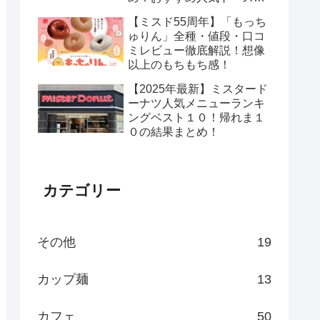
が絶品！
【ミスド55周年】「もっち
ゅりん」全種・値段・口コ
ミレビュー徹底解説！想像
以上のもちもち感！
【2025年最新】ミスタード
ーナツ人気メニューランキ
ングベスト１０！帰れま１
０の結果まとめ！
カテゴリー
その他
19
カップ麺
13
カフェ
50