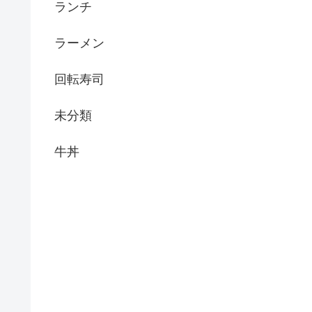
ランチ
ラーメン
回転寿司
未分類
牛丼