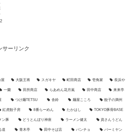
ュ
た
す
22
ンサーリンク
力屋
大阪王将
スガキヤ
町田商店
壱角家
長浜や
一蘭
田所商店
らあめん花月嵐
田中商店
来来亭
屋
つけ麺TETSU
舎鈴
麺屋こころ
餃子の満州
紅虎餃子房
8番らーめん
たかはし
TOKYO豚骨BASE
メン豚
どうとんぼり神座
ラーメン健太
資さんうどん
る道
青木亭
田中そば店
パンチョ
バーミヤン