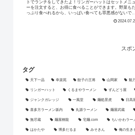
トでランチをしてきたよ！リンガーハットはセットメニ
ーを注文すると、お得に食べることができます。野菜も
っぷり食べれるから、いっぱい食べても罪悪感がないで
よね。今回は、フードコートにある...
2024.07.
スポ
タグ
天下一品
幸楽苑
餃子の王将
山岡家
魁
リンガーハット
くるまやラーメン
ずんどう屋
ジャンクガレッジ
一風堂
麺処景虎
日高
喜多方ラーメン坂内
丸源ラーメン
麺屋武蔵
無尽蔵
麺屋桐龍
宅麺.com
ちいかわラー
はかたや
博多だるま
みそきん
俺の生き