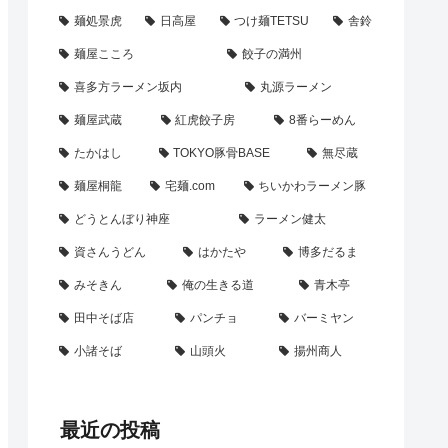
麺処景虎
日高屋
つけ麺TETSU
舎鈴
麺屋こころ
餃子の満州
喜多方ラーメン坂内
丸源ラーメン
麺屋武蔵
紅虎餃子房
8番らーめん
たかはし
TOKYO豚骨BASE
無尽蔵
麺屋桐龍
宅麺.com
ちいかわラーメン豚
どうとんぼり神座
ラーメン健太
資さんうどん
はかたや
博多だるま
みそきん
俺の生きる道
青木亭
田中そば店
パンチョ
バーミヤン
小諸そば
山頭火
揚州商人
最近の投稿