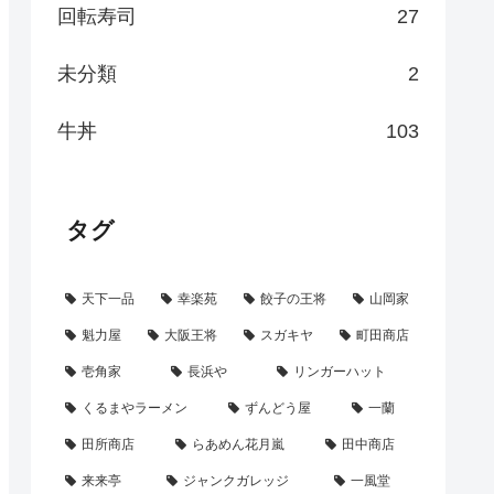
回転寿司
27
未分類
2
牛丼
103
タグ
天下一品
幸楽苑
餃子の王将
山岡家
魁力屋
大阪王将
スガキヤ
町田商店
壱角家
長浜や
リンガーハット
くるまやラーメン
ずんどう屋
一蘭
田所商店
らあめん花月嵐
田中商店
来来亭
ジャンクガレッジ
一風堂