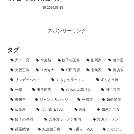
ーメンが絶品すぎておす
2024.06.15
すめしたい！
スポンサーリンク
タグ
天下一品
幸楽苑
餃子の王将
山岡家
魁力屋
大阪王将
スガキヤ
町田商店
壱角家
長浜や
リンガーハット
くるまやラーメン
ずんどう屋
一蘭
田所商店
らあめん花月嵐
田中商店
来来亭
ジャンクガレッジ
一風堂
麺処景虎
日高屋
つけ麺TETSU
舎鈴
麺屋こころ
餃子の満州
喜多方ラーメン坂内
丸源ラーメン
麺屋武蔵
紅虎餃子房
8番らーめん
たかはし