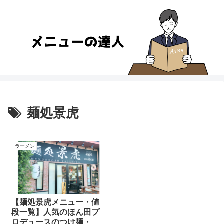
麺処景虎
ラーメン
【麺処景虎メニュー・値
段一覧】人気のほん田プ
ロデュースのつけ麺・ラ