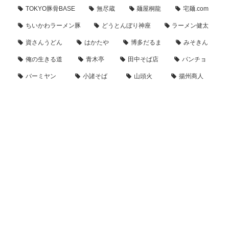
TOKYO豚骨BASE
無尽蔵
麺屋桐龍
宅麺.com
ちいかわラーメン豚
どうとんぼり神座
ラーメン健太
資さんうどん
はかたや
博多だるま
みそきん
俺の生きる道
青木亭
田中そば店
パンチョ
バーミヤン
小諸そば
山頭火
揚州商人