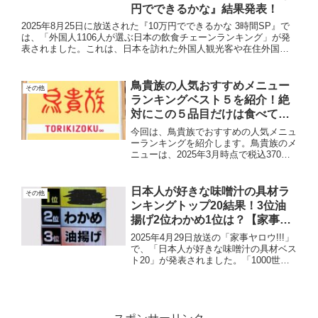
円でできるかな』結果発表！
2025年8月25日に放送された『10万円でできるかな 3時間SP』で
は、「外国人1106人が選ぶ日本の飲食チェーンランキング」が発
表されました。これは、日本を訪れた外国人観光客や在住外国人
を対象に、好きな日本の飲食チェーンについて調査した...
鳥貴族の人気おすすめメニュー
その他
ランキングベスト５を紹介！絶
対にこの５品目だけは食べてほ
しい！
今回は、鳥貴族でおすすめの人気メニュ
ーランキングを紹介します。鳥貴族のメ
ニューは、2025年3月時点で税込370円
均一となっていて、手頃な価格で美味し
い焼鳥などを食べることができる人気の
居酒屋チェーン店です。初めて鳥貴族に
日本人が好きな味噌汁の具材ラ
その他
行った人でも、これ...
ンキングトップ20結果！3位油
揚げ2位わかめ1位は？【家事ヤ
ロウ】
2025年4月29日放送の「家事ヤロウ!!!」
で、「日本人が好きな味噌汁の具材ベス
ト20」が発表されました。「1000世帯
の食卓大調査 国民ランキング 日本人の
好きな具材は？」という、ありそうでな
かった企画となっています。番組では、
「あなた...