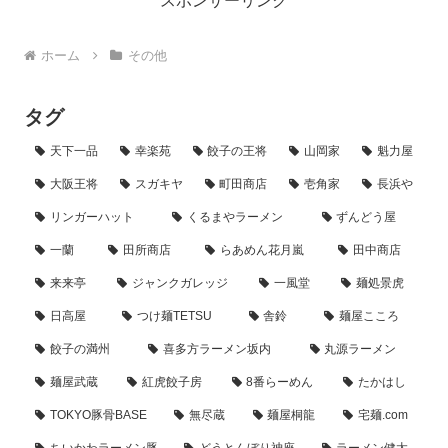
スポンサーリンク
ホーム
その他
タグ
天下一品
幸楽苑
餃子の王将
山岡家
魁力屋
大阪王将
スガキヤ
町田商店
壱角家
長浜や
リンガーハット
くるまやラーメン
ずんどう屋
一蘭
田所商店
らあめん花月嵐
田中商店
来来亭
ジャンクガレッジ
一風堂
麺処景虎
日高屋
つけ麺TETSU
舎鈴
麺屋こころ
餃子の満州
喜多方ラーメン坂内
丸源ラーメン
麺屋武蔵
紅虎餃子房
8番らーめん
たかはし
TOKYO豚骨BASE
無尽蔵
麺屋桐龍
宅麺.com
ちいかわラーメン豚
どうとんぼり神座
ラーメン健太