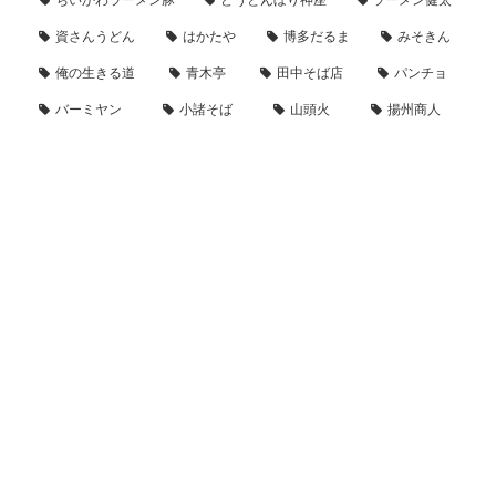
資さんうどん
はかたや
博多だるま
みそきん
俺の生きる道
青木亭
田中そば店
パンチョ
バーミヤン
小諸そば
山頭火
揚州商人