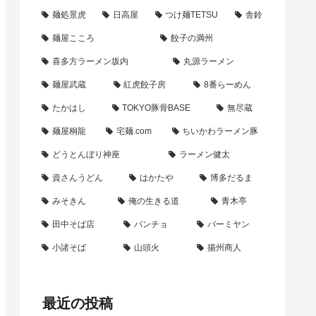
麺処景虎
日高屋
つけ麺TETSU
舎鈴
麺屋こころ
餃子の満州
喜多方ラーメン坂内
丸源ラーメン
麺屋武蔵
紅虎餃子房
8番らーめん
たかはし
TOKYO豚骨BASE
無尽蔵
麺屋桐龍
宅麺.com
ちいかわラーメン豚
どうとんぼり神座
ラーメン健太
資さんうどん
はかたや
博多だるま
みそきん
俺の生きる道
青木亭
田中そば店
パンチョ
バーミヤン
小諸そば
山頭火
揚州商人
最近の投稿