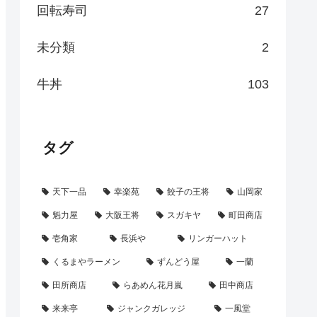
回転寿司
27
未分類
2
牛丼
103
タグ
天下一品
幸楽苑
餃子の王将
山岡家
魁力屋
大阪王将
スガキヤ
町田商店
壱角家
長浜や
リンガーハット
くるまやラーメン
ずんどう屋
一蘭
田所商店
らあめん花月嵐
田中商店
来来亭
ジャンクガレッジ
一風堂