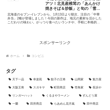
アツ！北見産椎茸の「あんかけ
焼きそば＆炒飯」と旬の「雪の
下キャベツ回鍋肉」を実食レビ
北海道のセブン-イレブンから、1月13日より順次、注目の「中華
ュー！
弁当」2種が登場しました！今回の新作は、地元の素材を活かした
こだわりの味わい。がっつり食べたいランチや、手軽に本格的な
味を楽しみたい夕食にぴったりなラインナップです。禁断の組み
合...
スポンサーリンク
ホーム
コンビニ
タグ
天下一品
幸楽苑
餃子の王将
山岡家
魁力屋
大阪王将
スガキヤ
町田商店
壱角家
長浜や
リンガーハット
くるまやラーメン
ずんどう屋
一蘭
田所商店
らあめん花月嵐
田中商店