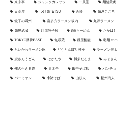
来来亭
ジャンクガレッジ
一風堂
麺処景虎
日高屋
つけ麺TETSU
舎鈴
麺屋こころ
餃子の満州
喜多方ラーメン坂内
丸源ラーメン
麺屋武蔵
紅虎餃子房
8番らーめん
たかはし
TOKYO豚骨BASE
無尽蔵
麺屋桐龍
宅麺.com
ちいかわラーメン豚
どうとんぼり神座
ラーメン健太
資さんうどん
はかたや
博多だるま
みそきん
俺の生きる道
青木亭
田中そば店
パンチョ
バーミヤン
小諸そば
山頭火
揚州商人