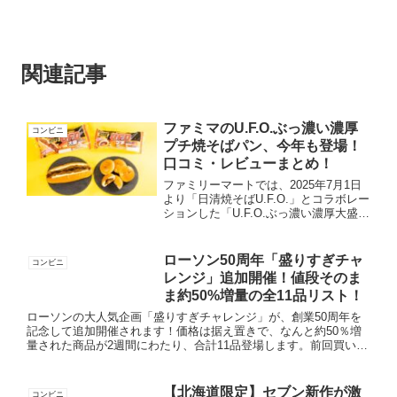
関連記事
ファミマのU.F.O.ぶっ濃い濃厚
コンビニ
プチ焼そばパン、今年も登場！
口コミ・レビューまとめ！
ファミリーマートでは、2025年7月1日
より「日清焼そばU.F.O.」とコラボレー
ションした「U.F.O.ぶっ濃い濃厚大盛焼
そばパン（ガリマヨ）」と「U.F.O.ぶっ
濃い濃厚プチ焼そばパン４個入（ガリマ
ヨ）」が販売されます。このシリーズは
ローソン50周年「盛りすぎチャ
コンビニ
2...
レンジ」追加開催！値段そのま
ま約50%増量の全11品リスト！
ローソンの大人気企画「盛りすぎチャレンジ」が、創業50周年を
記念して追加開催されます！価格は据え置きで、なんと約50％増
量された商品が2週間にわたり、合計11品登場します。前回買い逃
した方も、リピーターの方も、このチャンスは見逃せません！
キ...
【北海道限定】セブン新作が激
コンビニ