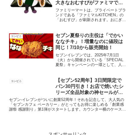
大きなおむすびがファミマで新
発売！
ファミリーマートは、プライベートブラ
ンドである「ファミマルKITCHEN」の
「おむすび」が刷新されます。おにぎり
専⾨店ぼんご監修の「新作」おむすび2
種類と、定番⼿巻おむすびの1.5倍サイ
ズの「名作」シリーズ「⼤きなおむす
セブン夏祭りの主役は「でかい
コンビニ
び」2種類が2025...
ななチキ」！増量なのに値段は
同じ！7/10から販売開始！
セブンイレブンでは、2025年7月1日
（火）から開催されている「SPECIAL
夏祭」キャンペーンの一環として、人気
商品の「ななチキ」が増量された「でか
いななチキ」が販売されます。でかいな
なチキの概要発売日2025年7月10日
【セブン52周年】3日間限定で
コンビニ
（木）以降順次...
パン30円引き！お店で焼いたシ
リーズ全品対象の神セールが開
始！
セブン-イレブンがついに創業52周年！それを記念して、大人気の
「セブンカフェ ベーカリー」がとってもお得に楽しめる「創業感
謝祭 感謝割り」第1弾がスタートします。カウンター横のケースに
入っている、あの「お店で焼きたて・揚げたて」のパンたちが...
スポンサーリンク