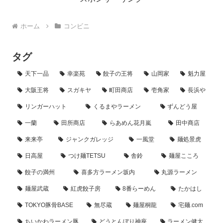
ホーム
コンビニ
タグ
天下一品
幸楽苑
餃子の王将
山岡家
魁力屋
大阪王将
スガキヤ
町田商店
壱角家
長浜や
リンガーハット
くるまやラーメン
ずんどう屋
一蘭
田所商店
らあめん花月嵐
田中商店
来来亭
ジャンクガレッジ
一風堂
麺処景虎
日高屋
つけ麺TETSU
舎鈴
麺屋こころ
餃子の満州
喜多方ラーメン坂内
丸源ラーメン
麺屋武蔵
紅虎餃子房
8番らーめん
たかはし
TOKYO豚骨BASE
無尽蔵
麺屋桐龍
宅麺.com
ちいかわラーメン豚
どうとんぼり神座
ラーメン健太