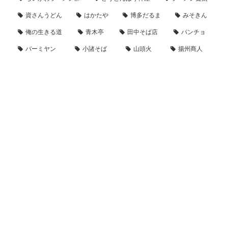
資さんうどん
はかたや
博多だるま
みそきん
俺の生きる道
青木亭
田中そば店
パンチョ
バーミヤン
小諸そば
山頭火
揚州商人