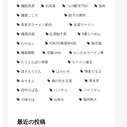
麺処景虎
日高屋
つけ麺TETSU
舎鈴
麺屋こころ
餃子の満州
喜多方ラーメン坂内
丸源ラーメン
麺屋武蔵
紅虎餃子房
8番らーめん
たかはし
TOKYO豚骨BASE
無尽蔵
麺屋桐龍
宅麺.com
ちいかわラーメン豚
どうとんぼり神座
ラーメン健太
資さんうどん
はかたや
博多だるま
みそきん
俺の生きる道
青木亭
田中そば店
パンチョ
バーミヤン
小諸そば
山頭火
揚州商人
最近の投稿