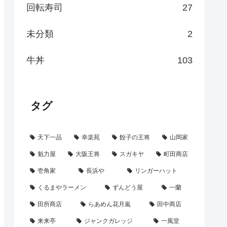
回転寿司
27
未分類
2
牛丼
103
タグ
天下一品
幸楽苑
餃子の王将
山岡家
魁力屋
大阪王将
スガキヤ
町田商店
壱角家
長浜や
リンガーハット
くるまやラーメン
ずんどう屋
一蘭
田所商店
らあめん花月嵐
田中商店
来来亭
ジャンクガレッジ
一風堂