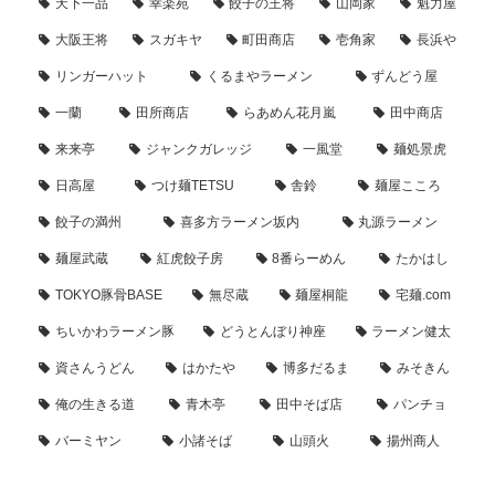
天下一品
幸楽苑
餃子の王将
山岡家
魁力屋
大阪王将
スガキヤ
町田商店
壱角家
長浜や
リンガーハット
くるまやラーメン
ずんどう屋
一蘭
田所商店
らあめん花月嵐
田中商店
来来亭
ジャンクガレッジ
一風堂
麺処景虎
日高屋
つけ麺TETSU
舎鈴
麺屋こころ
餃子の満州
喜多方ラーメン坂内
丸源ラーメン
麺屋武蔵
紅虎餃子房
8番らーめん
たかはし
TOKYO豚骨BASE
無尽蔵
麺屋桐龍
宅麺.com
ちいかわラーメン豚
どうとんぼり神座
ラーメン健太
資さんうどん
はかたや
博多だるま
みそきん
俺の生きる道
青木亭
田中そば店
パンチョ
バーミヤン
小諸そば
山頭火
揚州商人