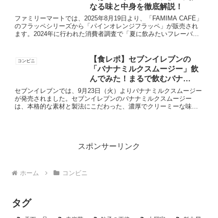
なる味と中身を徹底解説！
ファミリーマートでは、2025年8月19日より、「FAMIMA CAFÉ」
のフラッペシリーズから「パインオレンジフラッペ」が販売され
ます。2024年に行われた消費者調査で「夏に飲みたいフレーバ
ー」として上位にランクインしたことを受けて商品化...
【食レポ】セブンイレブンの
コンビニ
「バナナミルクスムージー」飲
んでみた！まるで飲むバナ
ナ！？
セブンイレブンでは、9月23日（火）よりバナナミルクスムージー
が発売されました。セブンイレブンのバナナミルクスムージー
は、本格的な素材と製法にこだわった、濃厚でクリーミーな味わ
いが特徴です。値段は306円（税込330.48円）で、販売地域は...
スポンサーリンク
ホーム
コンビニ
タグ