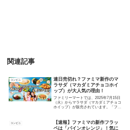
関連記事
連日売切れ？ファミマ新作のマ
コンビニ
ラサダ（マカダミアチョコホイ
ップ）が大人気の理由！
ファミリーマートでは、2025年7月15日
（火）からマラサダ（マカダミアチョコ
ホイップ）が販売されています。「ファ
ミマでうまアロハ～ おいしいハワイを
食べつくせ！」キャンペーンの一環とし
て登場したマサラダは、発売初週で50
【速報】ファミマの新作フラッ
コンビニ
万個以上を販売し、...
ペは「パインオレンジ」！気に