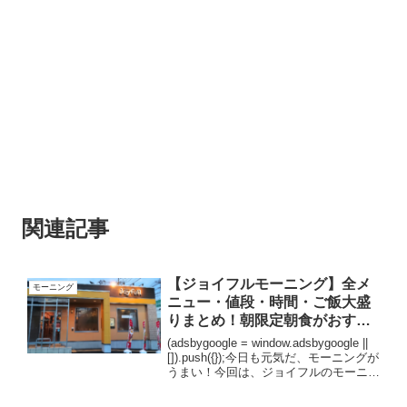
関連記事
【ジョイフルモーニング】全メ
モーニング
ニュー・値段・時間・ご飯大盛
りまとめ！朝限定朝食がおすす
め！
(adsbygoogle = window.adsbygoogle ||
[]).push({});今日も元気だ、モーニングが
うまい！今回は、ジョイフルのモーニン
グに行ってきました。ジョイフルは九州
を中心に展開しているファミレスチェー