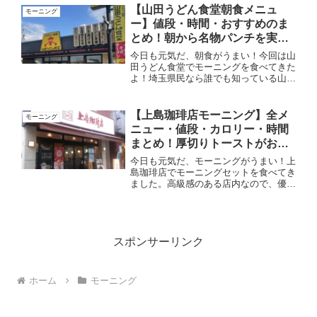
ンです...
【山田うどん食堂朝食メニュ
モーニング
ー】値段・時間・おすすめのま
とめ！朝から名物パンチを実
食！
今日も元気だ、朝食がうまい！今回は山
田うどん食堂でモーニングを食べてきた
よ！埼玉県民なら誰でも知っている山田
うどんは、実は朝食メニューが豊富なん
です。実際に食べてみたおすすめメニュ
ーも紹介しています。それでは行ってみ
【上島珈琲店モーニング】全メ
モーニング
よう！！山田うどん食堂と...
ニュー・値段・カロリー・時間
まとめ！厚切りトーストがおす
すめ！
今日も元気だ、モーニングがうまい！上
島珈琲店でモーニングセットを食べてき
ました。高級感のある店内なので、優雅
な朝食を楽しむことができます。今回
は、上島珈琲店のモーニングメニュー・
値段・カロリーをすべてまとめました。
他の喫茶店と比べると価格は...
スポンサーリンク
ホーム
モーニング