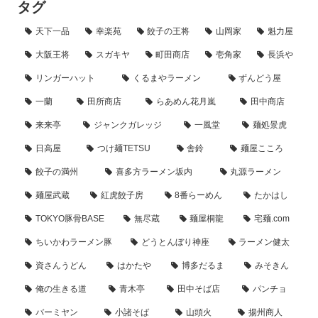
タグ
天下一品
幸楽苑
餃子の王将
山岡家
魁力屋
大阪王将
スガキヤ
町田商店
壱角家
長浜や
リンガーハット
くるまやラーメン
ずんどう屋
一蘭
田所商店
らあめん花月嵐
田中商店
来来亭
ジャンクガレッジ
一風堂
麺処景虎
日高屋
つけ麺TETSU
舎鈴
麺屋こころ
餃子の満州
喜多方ラーメン坂内
丸源ラーメン
麺屋武蔵
紅虎餃子房
8番らーめん
たかはし
TOKYO豚骨BASE
無尽蔵
麺屋桐龍
宅麺.com
ちいかわラーメン豚
どうとんぼり神座
ラーメン健太
資さんうどん
はかたや
博多だるま
みそきん
俺の生きる道
青木亭
田中そば店
パンチョ
バーミヤン
小諸そば
山頭火
揚州商人