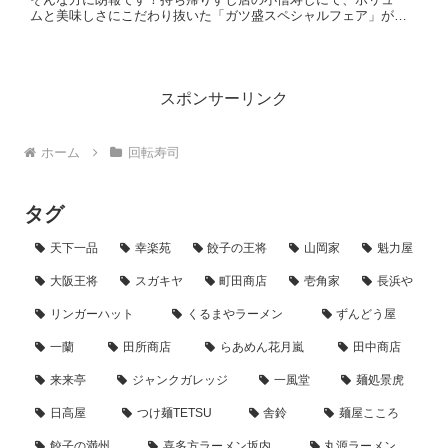
ムと美味しさにこだわり抜いた「ガツ盛スペシャルフェア」が開
催されます。なんと、16貫入りの握りや豪華な海鮮丼が、すべて
999...
スポンサーリンク
ホーム
回転寿司
タグ
天下一品
幸楽苑
餃子の王将
山岡家
魁力屋
大阪王将
スガキヤ
町田商店
壱角家
長浜や
リンガーハット
くるまやラーメン
ずんどう屋
一蘭
田所商店
らあめん花月嵐
田中商店
来来亭
ジャンクガレッジ
一風堂
麺処景虎
日高屋
つけ麺TETSU
舎鈴
麺屋こころ
餃子の満州
喜多方ラーメン坂内
丸源ラーメン