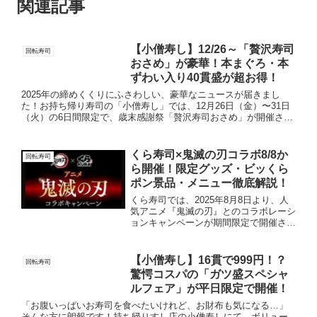
関連記事
【小僧寿し】12/26～「贅沢寿司
回転寿司
おさめ」が豪華！本まぐろ・本
ずわい入り40貫盛が超お得！
2025年の締めくくりにふさわしい、豪華なニュースが届きまし
た！お持ち帰り寿司の「小僧寿し」では、12月26日（金）〜31日
（火）の6日間限定で、歳末感謝祭「贅沢寿司おさめ」が開催され
ます。本まぐろ中とろ、本ずわいがに、数の子など、一年を締...
くら寿司×鬼滅の刃コラボ8/8か
回転寿司
ら開催！限定グッズ・ビッくら
ポン景品・メニュー徹底解説！
くら寿司では、2025年8月8日より、人
気アニメ『鬼滅の刃』とのコラボレーシ
ョンキャンペーンが期間限定で開催され
ます。くら寿司×アニメ「鬼滅の刃 」実
施期間引用：くら寿司公式HP2025年8
月8日（金）から8月31日（日）までく
【小僧寿し】16貫で999円！？
回転寿司
ら寿司×アニ...
驚愕コスパの「ガツ盛スペシャ
ルフェア」が平日限定で開催！
「お腹いっぱいお寿司を食べたいけれど、お財布も気になる…」
そんな方に朗報です！持ち帰りすし店の小僧寿しにて、ボリュー