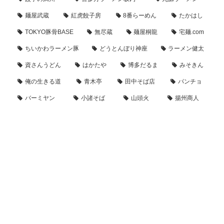
麺屋武蔵
紅虎餃子房
8番らーめん
たかはし
TOKYO豚骨BASE
無尽蔵
麺屋桐龍
宅麺.com
ちいかわラーメン豚
どうとんぼり神座
ラーメン健太
資さんうどん
はかたや
博多だるま
みそきん
俺の生きる道
青木亭
田中そば店
パンチョ
バーミヤン
小諸そば
山頭火
揚州商人