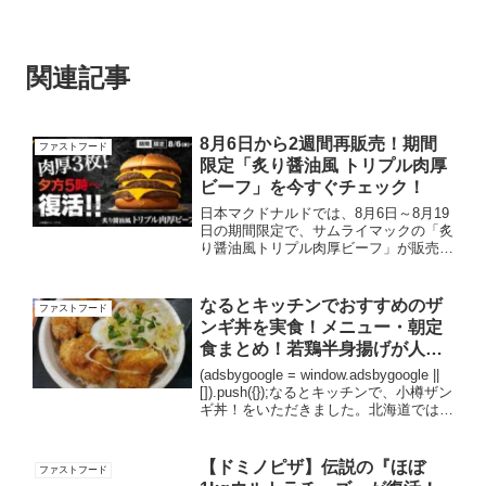
関連記事
8月6日から2週間再販売！期間
ファストフード
限定「炙り醤油風 トリプル肉厚
ビーフ」を今すぐチェック！
日本マクドナルドでは、8月6日～8月19
日の期間限定で、サムライマックの「炙
り醤油風トリプル肉厚ビーフ」が販売さ
れます。この商品は今年の6月にも販売
されており、その都度大きな話題となっ
ている人気のバーガーです。商品詳細商
なるとキッチンでおすすめのザ
ファストフード
品名値段（税込）販売...
ンギ丼を実食！メニュー・朝定
食まとめ！若鶏半身揚げが人
気！
(adsbygoogle = window.adsbygoogle ||
[]).push({});なるとキッチンで、小樽ザン
ギ丼！をいただきました。北海道では鶏
の唐揚げを「ザンギ」と呼びますが、一
般的な鶏の唐揚と比べると味付けが濃い
のが特...
【ドミノピザ】伝説の『ほぼ
ファストフード