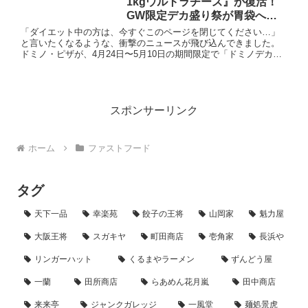
1kgウルトラチーズ』が復活！
GW限定デカ盛り祭が胃袋への
ダメージ不可避だった！
「ダイエット中の方は、今すぐこのページを閉じてください…」
と言いたくなるような、衝撃のニュースが飛び込んできました。
ドミノ・ピザが、4月24日〜5月10日の期間限定で「ドミノデカ盛
り祭」を開催中！過去にネットを騒然とさせたあの「ほぼ1kg」...
スポンサーリンク
ホーム
ファストフード
タグ
天下一品
幸楽苑
餃子の王将
山岡家
魁力屋
大阪王将
スガキヤ
町田商店
壱角家
長浜や
リンガーハット
くるまやラーメン
ずんどう屋
一蘭
田所商店
らあめん花月嵐
田中商店
来来亭
ジャンクガレッジ
一風堂
麺処景虎