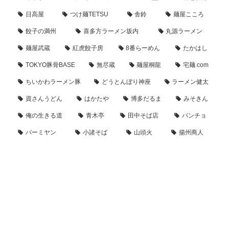
日高屋
つけ麺TETSU
舎鈴
麺屋こころ
餃子の満州
喜多方ラーメン坂内
丸源ラーメン
麺屋武蔵
紅虎餃子房
8番らーめん
たかはし
TOKYO豚骨BASE
無尽蔵
麺屋桐龍
宅麺.com
ちいかわラーメン豚
どうとんぼり神座
ラーメン健太
資さんうどん
はかたや
博多だるま
みそきん
俺の生きる道
青木亭
田中そば店
パンチョ
バーミヤン
小諸そば
山頭火
揚州商人