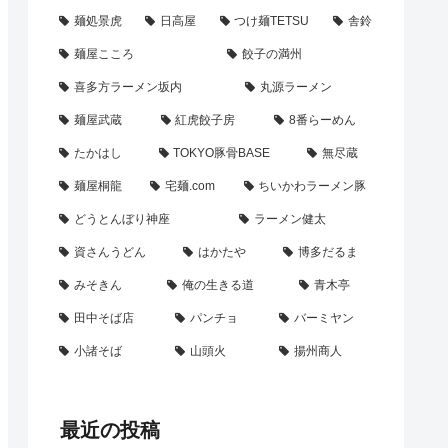
麺処景虎
日高屋
つけ麺TETSU
舎鈴
麺屋こころ
餃子の満州
喜多方ラーメン坂内
丸源ラーメン
麺屋武蔵
紅虎餃子房
8番らーめん
たかはし
TOKYO豚骨BASE
無尽蔵
麺屋桐龍
宅麺.com
ちいかわラーメン豚
どうとんぼり神座
ラーメン健太
資さんうどん
はかたや
博多だるま
みそきん
俺の生きる道
青木亭
田中そば店
パンチョ
バーミヤン
小諸そば
山頭火
揚州商人
最近の投稿