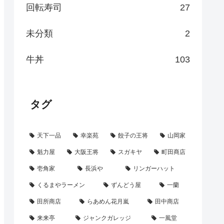
回転寿司
27
未分類
2
牛丼
103
タグ
天下一品
幸楽苑
餃子の王将
山岡家
魁力屋
大阪王将
スガキヤ
町田商店
壱角家
長浜や
リンガーハット
くるまやラーメン
ずんどう屋
一蘭
田所商店
らあめん花月嵐
田中商店
来来亭
ジャンクガレッジ
一風堂