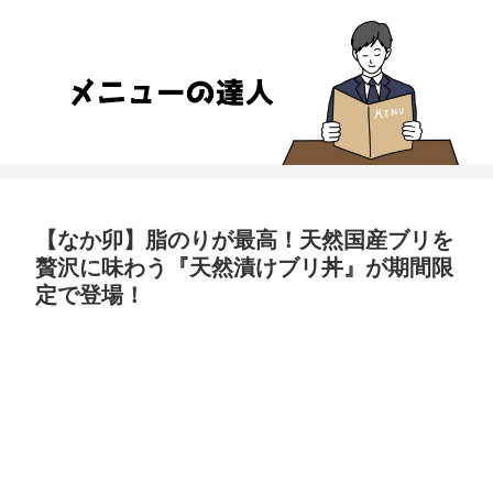
【なか卯】脂のりが最高！天然国産ブリを
贅沢に味わう『天然漬けブリ丼』が期間限
定で登場！