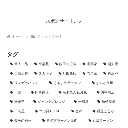
門業態「松のや」と、すし専門店「すし
松」が初のコラボレーションとして、両
業態の技術を結集した特別な新メニュー
となっています。「...
スポンサーリンク
ホーム
ファストフード
タグ
天下一品
幸楽苑
餃子の王将
山岡家
魁力屋
大阪王将
スガキヤ
町田商店
壱角家
長浜や
リンガーハット
くるまやラーメン
ずんどう屋
一蘭
田所商店
らあめん花月嵐
田中商店
来来亭
ジャンクガレッジ
一風堂
麺処景虎
日高屋
つけ麺TETSU
舎鈴
麺屋こころ
餃子の満州
喜多方ラーメン坂内
丸源ラーメン