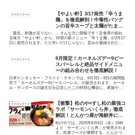
【やよい軒】3/17発売「辛うま
ファストフード
麺」を徹底解剖！中毒性バツグ
ンの旨辛スープと太麺がたまら
ない！
「最近、刺激が足りない…」そんな方に朗報です！定食界の頼れ
る味方『やよい軒』から、待望の新メニュー「辛うま麺」が3月17
日に発売されます。ただ辛いだけじゃない、旨みが凝縮された一
杯。その魅力を詳しく深掘りしていきます！「辛うま麺」3つのこ
だ...
9月限定！カーネルズデー9ピー
ファストフード
スバーレルと絶品サイドメニュ
ーの組み合わせを徹底解説！
日本ケンタッキー・フライド・チキンでは、9月3日～9日の期間販
売で「カーネルズデー9ピースバーレル」が販売されます。カーネ
ル・サンダースの誕生日を記念したこの特別な機会に、家族や友
人とオリジナルチキンをたっぷり楽しみたい方におすすめです。
「...
【衝撃】松のや×すし松の最強コ
ファストフード
ラボ「サーモンいくら丼」徹底
解説！とんかつ屋が海鮮丼に挑
戦！
松のやでは、2025年8月6日（水）15時
より「サーモンいくら丼」が発売されま
す。松屋フーズが展開する、とんかつ専