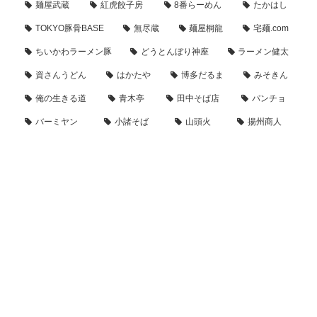
麺屋武蔵
紅虎餃子房
8番らーめん
たかはし
TOKYO豚骨BASE
無尽蔵
麺屋桐龍
宅麺.com
ちいかわラーメン豚
どうとんぼり神座
ラーメン健太
資さんうどん
はかたや
博多だるま
みそきん
俺の生きる道
青木亭
田中そば店
パンチョ
バーミヤン
小諸そば
山頭火
揚州商人