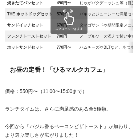
焼きたてパンセット
490円〜
じゃがバタデニッシュ等（目玉焼
THE ホットドッグセット
570円
パキッとジューシーな満足セッ
サンドイッチセット
670円〜
タマゴサンドや期間限定メニュ
スクロールできます
フレンチトーストセット
700円
メープルソース添えで甘い幸せ
ホットサンドセット
770円〜
ハムチーズやBLTなど、あつあ
お昼の定番！「ひるマルクカフェ」
価格：550円〜（11:00〜15:00まで）
ランチタイムは、さらに満足感のある全5種類。
今回から「バジル香るベーコンピザトースト」が加わり、
より選ぶ楽しさが広がりました！