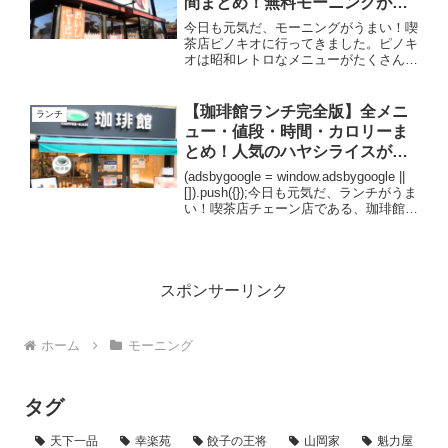
間まとめ！無料モーニングがコ
スパ最高でうまい！
今日も元気だ、モーニングがうまい！喫
茶店ピノキオに行ってきました。ピノキ
オは昭和レトロなメニューがたくさんあ
り、子供の頃を思い出すような気持ちに
なれます。特に、プリンアラモードやメ
ロンソーダが人気ですよ！今回はモーニ
【珈琲館ランチ完全版】全メニ
ランチ
ングの全メニューをまとめ...
ュー・値段・時間・カロリーま
とめ！人気のハヤシライスがお
すすめ！
(adsbygoogle = window.adsbygoogle ||
[]).push({});今日も元気だ、ランチがうま
い！喫茶店チェーン店である、珈琲館で
ランチをしてきました。珈琲館のランチ
は、サンド・カレー・パスタなどのラン
チで人...
スポンサーリンク
ホーム
モーニング
タグ
天下一品
幸楽苑
餃子の王将
山岡家
魁力屋