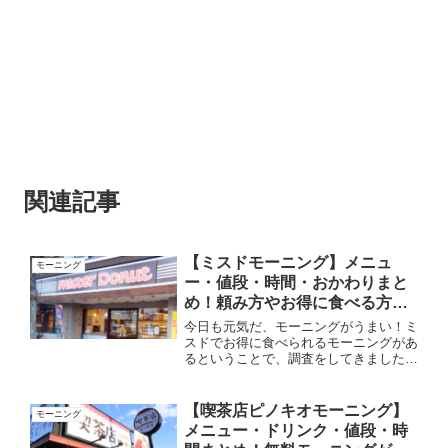
関連記事
【ミスドモーニング】メニュ
モーニング
ー・値段・時間・おかわりまと
め！頼み方やお得に食べる方法
を解説！
今日も元気だ、モーニングがうまい！ミ
スドでお得に食べられるモーニングがあ
るということで、調査をしてきました。
モーニングの内容としては、メインメニ
ューとドリンクを１品ずつ選ぶセットメ
ニューになります。なんと、ブレンドコ
【喫茶店ピノキオモーニング】
モーニング
ーヒーやカフェオレがおか...
メニュー・ドリンク・値段・時