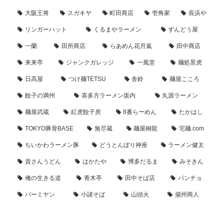
大阪王将
スガキヤ
町田商店
壱角家
長浜や
リンガーハット
くるまやラーメン
ずんどう屋
一蘭
田所商店
らあめん花月嵐
田中商店
来来亭
ジャンクガレッジ
一風堂
麺処景虎
日高屋
つけ麺TETSU
舎鈴
麺屋こころ
餃子の満州
喜多方ラーメン坂内
丸源ラーメン
麺屋武蔵
紅虎餃子房
8番らーめん
たかはし
TOKYO豚骨BASE
無尽蔵
麺屋桐龍
宅麺.com
ちいかわラーメン豚
どうとんぼり神座
ラーメン健太
資さんうどん
はかたや
博多だるま
みそきん
俺の生きる道
青木亭
田中そば店
パンチョ
バーミヤン
小諸そば
山頭火
揚州商人