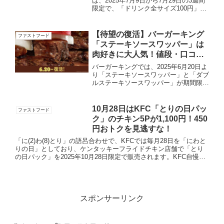
は、2025年7月9日から7月29日の3週間
限定で、「ドリンク全サイズ100円」キ
ャンペーンが実施されます。KFCの人気
ドリンクが、サイズを問わずどれでも
100円(税込)で購入できるお得なキャン
【待望の復活】バーガーキング
ファストフード
ペーンにな...
「ステーキソースワッパー」は
肉好きに大人気！値段・口コミ
まとめ！
バーガーキングでは、2025年6月20日よ
り「ステーキソースワッパー」と「ダブ
ルステーキソースワッパー」が期間限定
で復活発売されます。ステーキソースワ
ッパーとは、昨年販売し大好評だった、
直火焼きの100％ビーフパティに角切り
10月28日はKFC「とりの日パッ
ファストフード
牛肩ロースを豪快...
ク」のチキン5Pが1,100円！450
円おトクを見逃すな！
「に(2)わ(8)とり」の語呂合わせで、KFCでは毎月28日を「にわと
りの日」としており、ケンタッキーフライドチキン店舗で「とり
の日パック」を2025年10月28日限定で販売されます。KFC自慢の
「オリジナルチキン」がとってもおトクに楽しめ...
スポンサーリンク