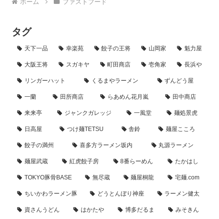
ホーム
ファストフード
タグ
天下一品
幸楽苑
餃子の王将
山岡家
魁力屋
大阪王将
スガキヤ
町田商店
壱角家
長浜や
リンガーハット
くるまやラーメン
ずんどう屋
一蘭
田所商店
らあめん花月嵐
田中商店
来来亭
ジャンクガレッジ
一風堂
麺処景虎
日高屋
つけ麺TETSU
舎鈴
麺屋こころ
餃子の満州
喜多方ラーメン坂内
丸源ラーメン
麺屋武蔵
紅虎餃子房
8番らーめん
たかはし
TOKYO豚骨BASE
無尽蔵
麺屋桐龍
宅麺.com
ちいかわラーメン豚
どうとんぼり神座
ラーメン健太
資さんうどん
はかたや
博多だるま
みそきん