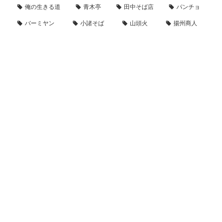
俺の生きる道
青木亭
田中そば店
パンチョ
バーミヤン
小諸そば
山頭火
揚州商人