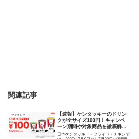
関連記事
【速報】ケンタッキーのドリン
ファストフード
クが全サイズ100円！キャンペ
ーン期間や対象商品を徹底解
説！
日本ケンタッキー・フライド・チキンで